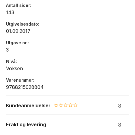
Antall sider
teknologirike læringsomgivelser.
143
Roar C. Pettersen er dosent emeritus ved Pedagogisk
Utgivelsesdato
utviklings- og læringssenter (PULS), Høgskolen i Østfold. Han
01.09.2017
har tidligere gitt ut bøker på Universitetsforlaget med
hovedtemaene problembasert læring, kvalitetslæring i
Utgave nr.
høgere utdanning og veiledning i praksis.
3
Nivå
Voksen
Varenummer
9788215028804
Kundeanmeldelser
0.0 star rating
Frakt og levering