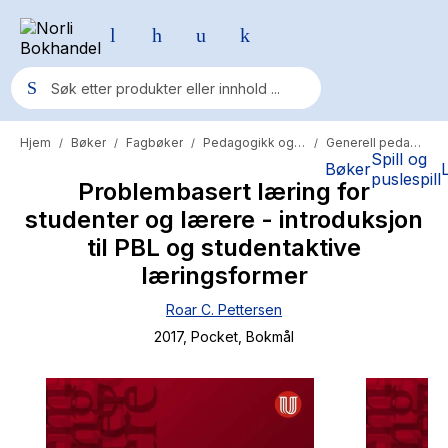
Hjem
Bøker
Fagbøker
Pedagogikk og psykologi
Generell pedagogikk
/
/
/
/
Populære søk
Spill og
Bøker
puslespill
Problembasert læring for
Pokemon
studenter og lærere - introduksjon
One piece
til PBL og studentaktive
Fury Bound - Sable Sorensen
læringsformer
Yesteryear
Roar C. Pettersen
2017
, Pocket
, Bokmål
Elizabeth Strout
Hitster
Hypopressiv trening