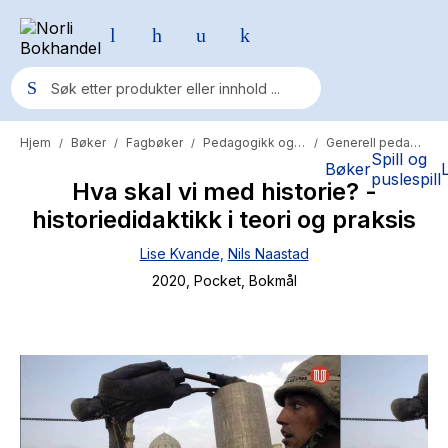
Hjem
Bøker
Fagbøker
Pedagogikk og psykologi
Generell pedagogikk
/
/
/
/
Populære søk
Spill og
Bøker
puslespill
Hva skal vi med historie? -
Pokemon
historiedidaktikk i teori og praksis
One piece
Lise Kvande
,
Nils Naastad
Fury Bound - Sable Sorensen
2020
, Pocket
, Bokmål
Yesteryear
Elizabeth Strout
Hitster
Hypopressiv trening