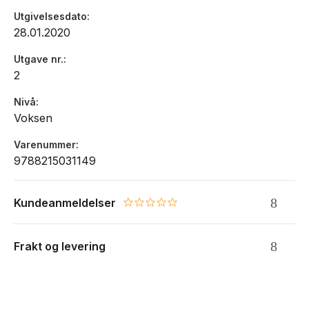
Lise Kvande og Nils Naastad har begge lang fartstid som
Utgivelsesdato
førsteamanuensiser i samfunnsfagdidaktikk ved Institutt for
28.01.2020
lærerutdanning, NTNU. De har også arbeidet i grunn- og
videregående skole.
Utgave nr.
2
Nivå
Voksen
Varenummer
9788215031149
Kundeanmeldelser
0.0 star rating
Frakt og levering