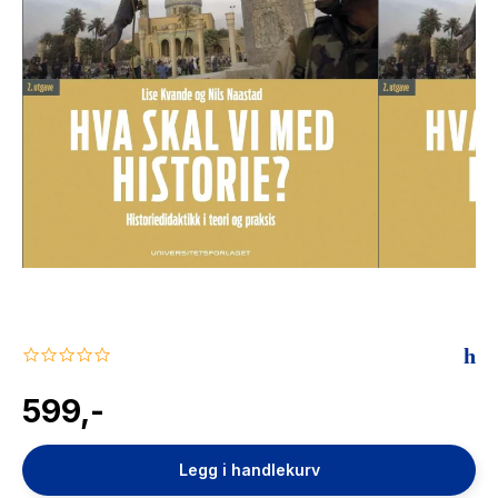
The Housemaid
0.0
star
rating
599,-
Legg i handlekurv