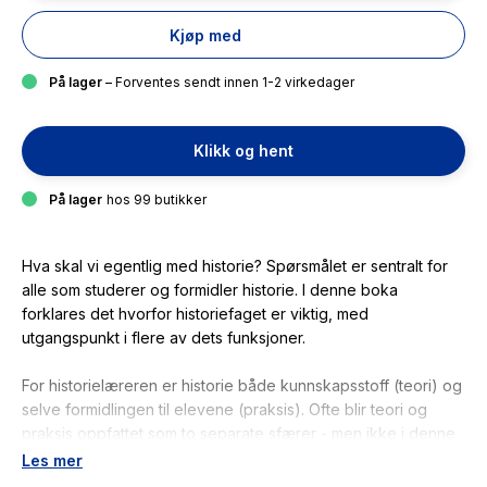
Kjøp med
På lager
– Forventes sendt innen 1-2 virkedager
Klikk og hent
På lager
hos 99 butikker
Hva skal vi egentlig med historie? Spørsmålet er sentralt for
alle som studerer og formidler historie. I denne boka
forklares det hvorfor historiefaget er viktig, med
utgangspunkt i flere av dets funksjoner.
For historielæreren er historie både kunnskapsstoff (teori) og
selve formidlingen til elevene (praksis). Ofte blir teori og
praksis oppfattet som to separate sfærer - men ikke i denne
læreboka. Her gis faglig velfunderte råd til relevant og
Les mer
interessant undervisning.