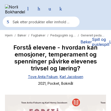
Hjem
Bøker
Fagbøker
Pedagogikk og psykologi
Generell pedagogikk
/
/
/
/
Populære søk
Spill og
Bøker
puslespill
Forstå elevene - hvordan kan
Pokemon
emosjoner, temperament og
One piece
spenninger påvirke elevenes
Fury Bound - Sable Sorensen
trivsel og læring?
Yesteryear
Tove Anita Fiskum
,
Karl Jacobsen
2021
, Pocket
, Bokmål
Elizabeth Strout
Hitster
Hypopressiv trening