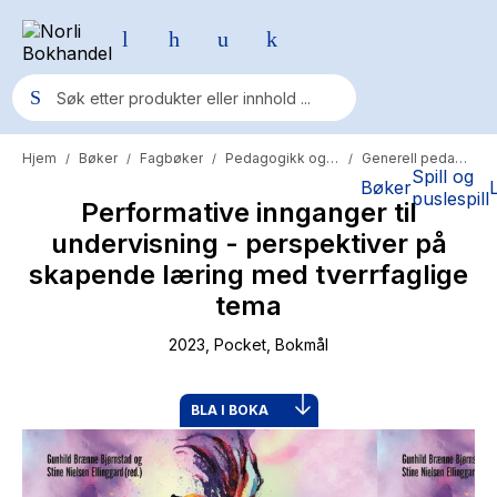
Hjem
Bøker
Fagbøker
Pedagogikk og psykologi
Generell pedagogikk
/
/
/
/
Populære søk
Spill og
Bøker
puslespill
Performative innganger til
Pokemon
undervisning - perspektiver på
One piece
skapende læring med tverrfaglige
Fury Bound - Sable Sorensen
tema
Yesteryear
2023
, Pocket
, Bokmål
Elizabeth Strout
BLA I BOKA
Hitster
Hypopressiv trening