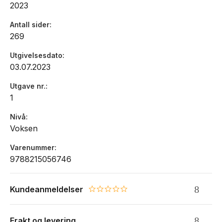
Aud Berggraf Sæbø, Niels Peter Underland og Malin Kathrine
2023
Vik.
Antall sider
269
Utgivelsesdato
03.07.2023
Utgave nr.
1
Nivå
Voksen
Varenummer
9788215056746
Kundeanmeldelser
0.0 star rating
Frakt og levering