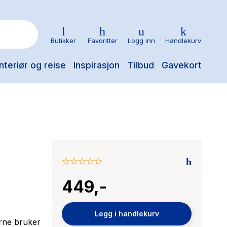
Butikker
Favoritter
Logg inn
Handlekurv
nteriør og reise
Inspirasjon
Tilbud
Gavekort
0.0
star
449,-
rating
Legg i handlekurv
erne bruker