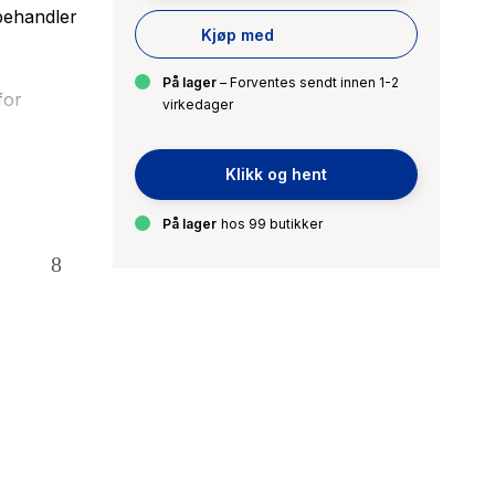
 behandler
Kjøp med
På lager
– Forventes sendt innen 1-2
for
virkedager
ret for
Klikk og hent
På lager
hos 99 butikker
raft 1.
skal
om at barn
erne