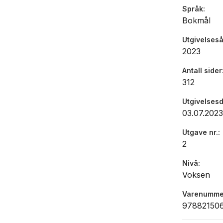
omtaler o
Språk
Bokmål
menneskere
grunnlaget
Utgivelseså
2023
Boken er s
praktikere 
Antall sider
312
beslutning
Utgivelses
03.07.2023
Utgave nr.
2
Nivå
Voksen
Varenumme
97882150