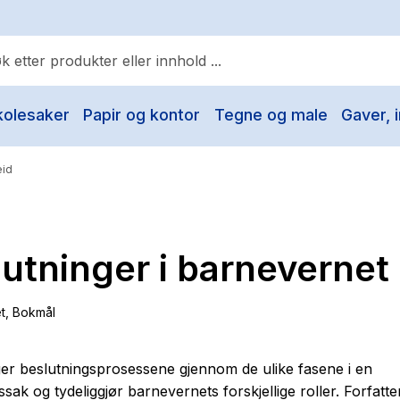
kolesaker
Papir og kontor
Tegne og male
Gaver, i
ulære søk
Pokemon
eid
One piece
Fury Bound - Sable Sorensen
utninger i barnevernet
Yesteryear
Elizabeth Strout
t
, Bokmål
Hitster
Hypopressiv trening
er beslutningsprosessene gjennom de ulike fasene i en
sak og tydeliggjør barnevernets forskjellige roller. Forfatt
The Housemaid