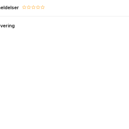
eldelser
0.0 star rating
evering