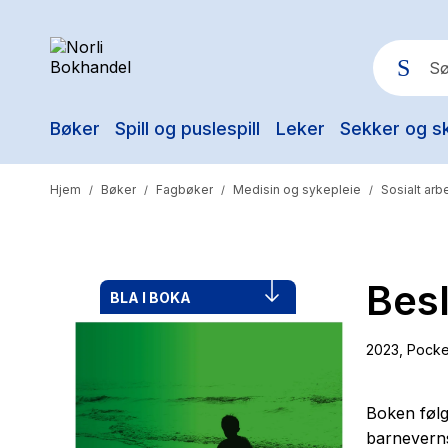
Bøker
Spill og puslespill
Leker
Sekker og s
Pop
Hjem
Bøker
Fagbøker
Medisin og sykepleie
Sosialt arb
/
/
/
/
Besl
BLA I BOKA
2023
, Pocke
Boken følg
barneverns