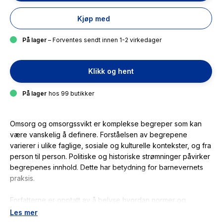
Kjøp med
På lager
– Forventes sendt innen 1-2 virkedager
Klikk og hent
På lager
hos 99 butikker
Omsorg og omsorgssvikt er komplekse begreper som kan
være vanskelig å definere. Forståelsen av begrepene
varierer i ulike faglige, sosiale og kulturelle kontekster, og fra
person til person. Politiske og historiske strømninger påvirker
begrepenes innhold. Dette har betydning for barnevernets
praksis.
Forfatterne er opptatt av å belyse hvordan normer og
diskurser på samfunnsnivå virker inn på vurderingene av
Les mer
barnets omsorgssituasjon. Den sosialfaglige tilnærmingen