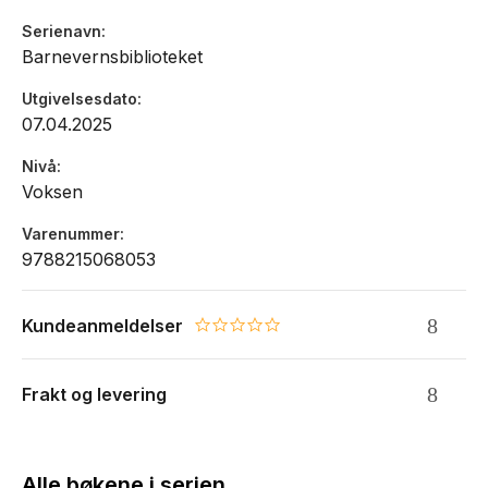
Serienavn
Barnevernsbiblioteket
Utgivelsesdato
07.04.2025
Nivå
Voksen
Varenummer
9788215068053
Kundeanmeldelser
0.0 star rating
Frakt og levering
Alle bøkene i serien