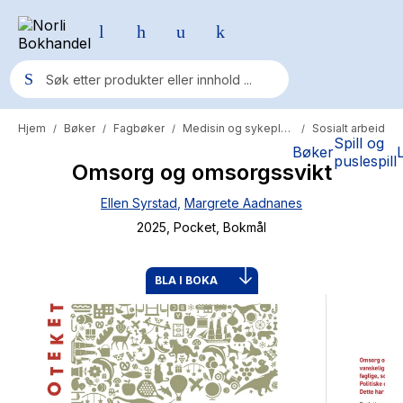
Hjem
Bøker
Fagbøker
Medisin og sykepleie
Sosialt arbeid
/
/
/
/
Populære søk
Spill og
Bøker
puslespill
Omsorg og omsorgssvikt
Pokemon
Ellen Syrstad
,
Margrete Aadnanes
One piece
2025
, Pocket
, Bokmål
Fury Bound - Sable Sorensen
Yesteryear
BLA I BOKA
Elizabeth Strout
Hitster
Hypopressiv trening