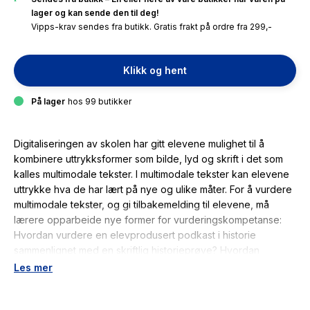
lager og kan sende den til deg!
Vipps-krav sendes fra butikk. Gratis frakt på ordre fra 299,-
Klikk og hent
På lager
hos 99 butikker
Digitaliseringen av skolen har gitt elevene mulighet til å
kombinere uttrykksformer som bilde, lyd og skrift i det som
kalles multimodale tekster. I multimodale tekster kan elevene
uttrykke hva de har lært på nye og ulike måter. For å vurdere
multimodale tekster, og gi tilbakemelding til elevene, må
lærere opparbeide nye former for vurderingskompetanse:
Hvordan vurdere en elevprodusert podkast i historie
sammenlignet med en skriftlig historieprøve? Hvordan
vurdere en elevprodusert video i matematikk som viser
Les mer
fremgangsmåten for å løse et regnestykke?