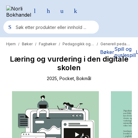
Hjem
Bøker
Fagbøker
Pedagogikk og psykologi
Generell pedagogikk
/
/
/
/
Populære søk
Spill og
Bøker
puslespill
Læring og vurdering i den digitale
Pokemon
skolen
One piece
2025
, Pocket
, Bokmål
Fury Bound - Sable Sorensen
Yesteryear
Elizabeth Strout
Hitster
Hypopressiv trening