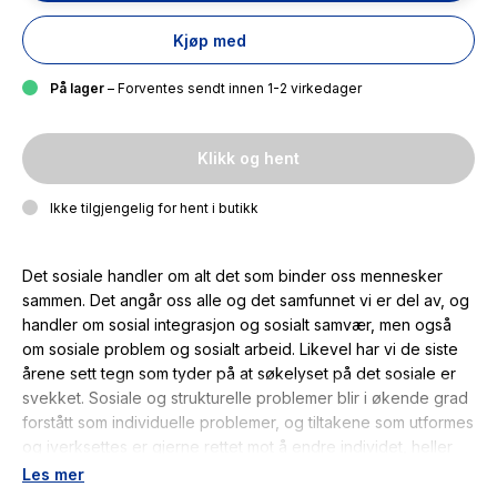
Kjøp med
På lager
– Forventes sendt innen 1-2 virkedager
Klikk og hent
Ikke tilgjengelig for hent i butikk
Det sosiale handler om alt det som binder oss mennesker
sammen. Det angår oss alle og det samfunnet vi er del av, og
handler om sosial integrasjon og sosialt samvær, men også
om sosiale problem og sosialt arbeid. Likevel har vi de siste
årene sett tegn som tyder på at søkelyset på det sosiale er
svekket. Sosiale og strukturelle problemer blir i økende grad
forstått som individuelle problemer, og tiltakene som utformes
og iverksettes er gjerne rettet mot å endre individet, heller
enn vilkårene mennesker lever under. Med denne boken
Les mer
ønsker vi å løfte fram og revitalisere viktigheten av det