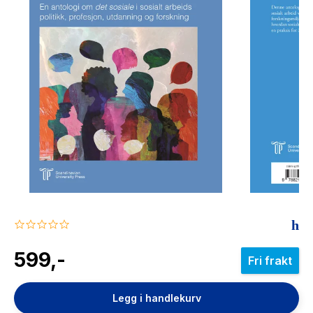
The Housemaid
0.0
star
rating
599,-
Fri frakt
Legg i handlekurv