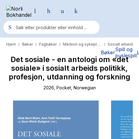
Hjem
Bøker
Fagbøker
Medisin og sykepleie
Sosialt arbeid
/
/
/
/
Populære søk
Spill og
Bøker
puslespill
Det sosiale - en antologi om «det
Pokemon
sosiale» i sosialt arbeids politikk,
One piece
profesjon, utdanning og forskning
Fury Bound - Sable Sorensen
2026
, Pocket
, Norwegian
Yesteryear
Elizabeth Strout
Hitster
Hypopressiv trening