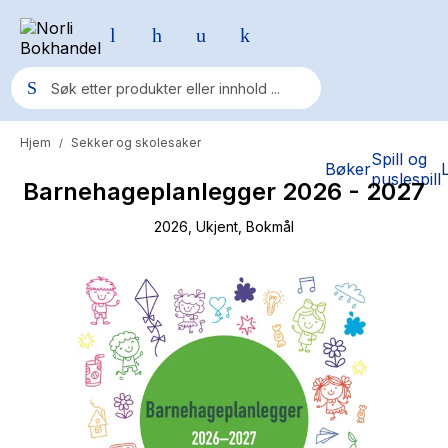
Hjem
Sekker og skolesaker
/
Populære søk
Spill og
Bøker
puslespill
Barnehageplanlegger 2026 - 2027
Pokemon
One piece
2026
, Ukjent
, Bokmål
Fury Bound - Sable Sorensen
Yesteryear
Elizabeth Strout
Hitster
Hypopressiv trening