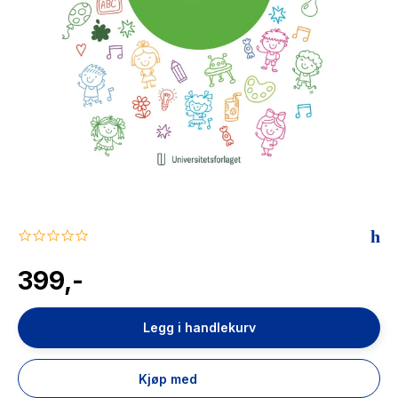
The Housemaid
0.0
star
rating
399,-
Legg i handlekurv
Kjøp med