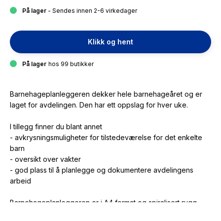
På lager
- Sendes innen 2-6 virkedager
Klikk og hent
På lager
hos 99 butikker
Barnehageplanleggeren dekker hele barnehageåret og er
laget for avdelingen. Den har ett oppslag for hver uke.
I tillegg finner du blant annet
- avkrysningsmuligheter for tilstedeværelse for det enkelte
barn
- oversikt over vakter
- god plass til å planlegge og dokumentere avdelingens
arbeid
Barnehageplanleggeren er i A4 format og spiralisert rygg.