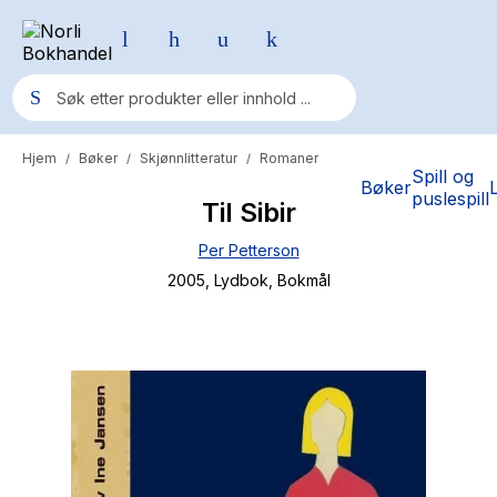
Hjem
Bøker
Skjønnlitteratur
Romaner
/
/
/
Populære søk
Spill og
Bøker
puslespill
Til Sibir
Pokemon
Per Petterson
One piece
2005
, Lydbok
, Bokmål
Fury Bound - Sable Sorensen
Yesteryear
Elizabeth Strout
Hitster
Hypopressiv trening