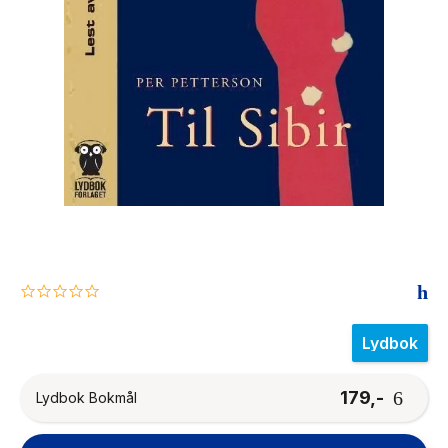
The Housemaid
0.0
star
rating
Lydbok
179,-
Lydbok Bokmål