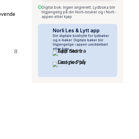
Digital bok. Ingen angrerett. Lydboka blir
tilgjengelig på din Norli-bruker og i Norli-
levende
appen etter kjøp
Norli Les & Lytt app
Din digitale bokhylle for lydbøker
og e-bøker. Digitale bøker blir
tilgjengelige i appen umiddelbart
etter kjøp.