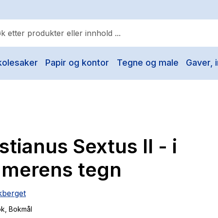
kolesaker
Papir og kontor
Tegne og male
Gaver, i
ulære søk
Pokemon
One piece
Fury Bound - Sable Sorensen
stianus Sextus II - i
Yesteryear
Elizabeth Strout
merens tegn
Hitster
kberget
Hypopressiv trening
ok
, Bokmål
The Housemaid