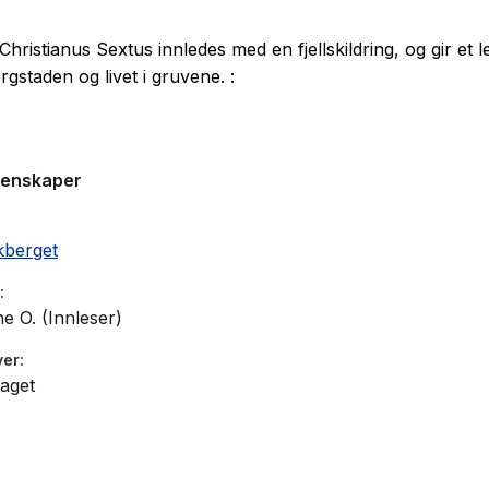
Christianus Sextus innledes med en fjellskildring, og gir et 
rgstaden og livet i gruvene. :
genskaper
kberget
ne O. (Innleser)
ver
aget