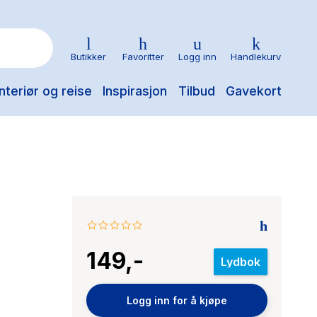
Butikker
Favoritter
Logg inn
Handlekurv
nteriør og reise
Inspirasjon
Tilbud
Gavekort
0.0
star
149,-
rating
Lydbok
Logg inn for å kjøpe