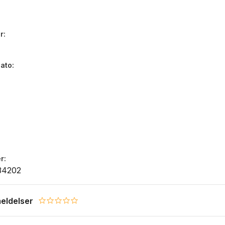
r
dato
r
34202
eldelser
0.0 star rating