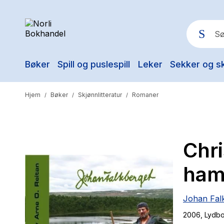
Bøker
Spill og puslespill
Leker
Sekker og s
Pop
Hjem
Bøker
Skjønnlitteratur
Romaner
/
/
/
Chri
ham
Johan Fal
2006
, Lydb