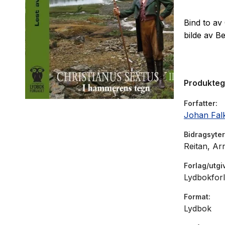
Bind to av 
bilde av Be
Produkte
Forfatter
Johan Fal
Bidragsyter
Reitan, Ar
Forlag/utgi
Lydbokforl
Format
Lydbok