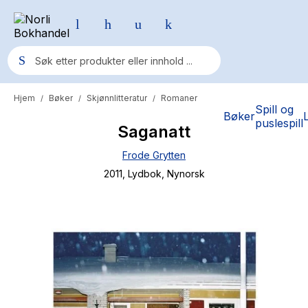
Hjem
Bøker
Skjønnlitteratur
Romaner
/
/
/
Populære søk
Spill og
Bøker
puslespill
Saganatt
Pokemon
Frode Grytten
One piece
2011
, Lydbok
, Nynorsk
Fury Bound - Sable Sorensen
Yesteryear
Elizabeth Strout
Hitster
Hypopressiv trening