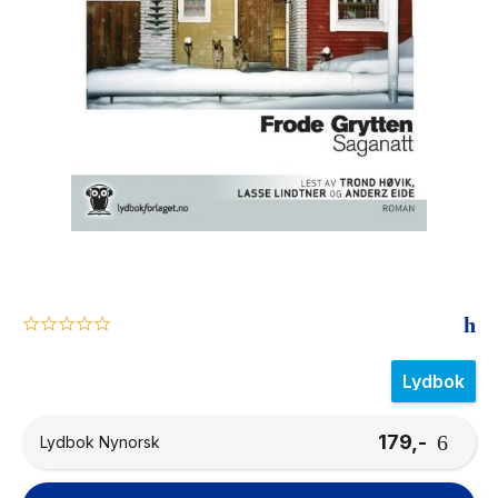
The Housemaid
0.0
star
rating
Lydbok
179,-
Lydbok Nynorsk