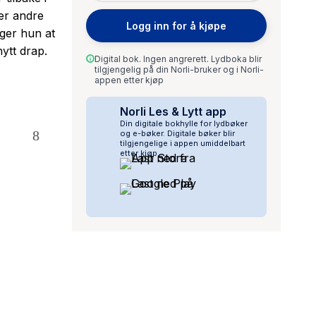
er andre
Logg inn for å kjøpe
ger hun at
ytt drap.
Digital bok. Ingen angrerett. Lydboka blir
tilgjengelig på din Norli-bruker og i Norli-
appen etter kjøp
Norli Les & Lytt app
Din digitale bokhylle for lydbøker
og e-bøker. Digitale bøker blir
tilgjengelige i appen umiddelbart
etter kjøp.