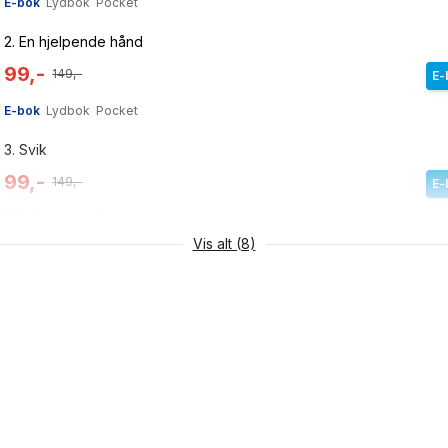
E-bok
Lydbok
Pocket
2.
En hjelpende hånd
99,-
149,-
E-
E-bok
Lydbok
Pocket
3.
Svik
99,-
149,-
E-
E-bok
Lydbok
Pocket
Innbundet
Vis alt (8)