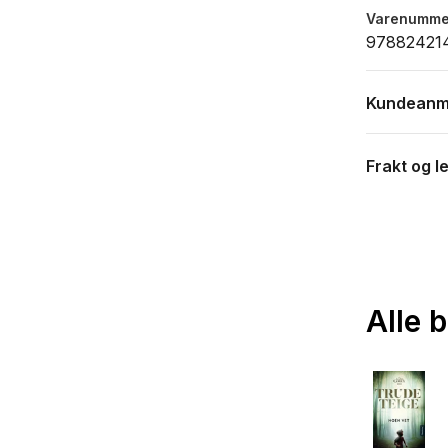
Varenumme
97882421
Kundeanm
Frakt og l
Alle 