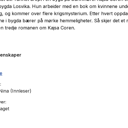
ygda Losvika. Hun arbeider med en bok om kvinnene und
g, og kommer over flere krigsmysterium. Etter hvert oppda
 i bygda bærer på mørke hemmeligheter. Så skjer det et n
en tredje romanen om Kajsa Coren.
genskaper
e
Nina (Innleser)
ver
aget