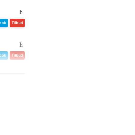
bok
Tilbud
bok
Tilbud