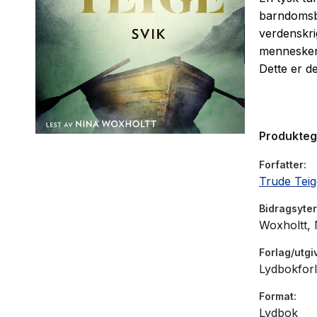
barndomsb
verdenskri
menneskene
Dette er d
Produkte
Forfatter
Trude Teig
Bidragsyter
Woxholtt, 
Forlag/utgi
Lydbokforl
Format
Lydbok