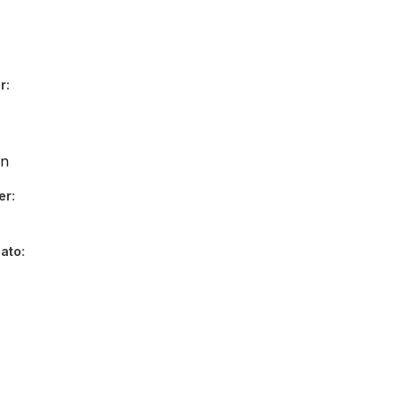
r
en
er
dato