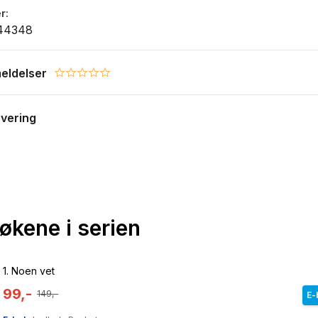
r
44348
eldelser
0.0 star rating
evering
bøkene i serien
1.
Noen vet
99,-
149,-
E-