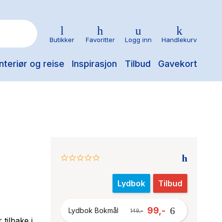
Butikker
Favoritter
Logg inn
Handlekurv
nteriør og reise
Inspirasjon
Tilbud
Gavekort
0.0
star
rating
Lydbok
Tilbud
99,-
Lydbok Bokmål
149,-
tilbake i