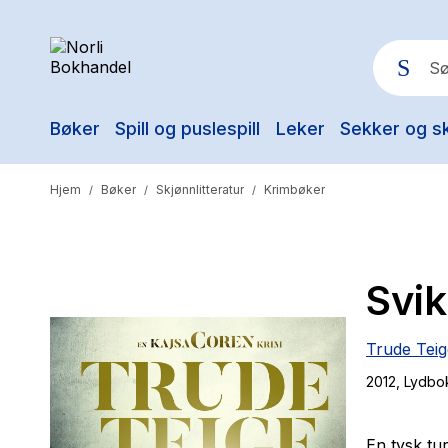
Bøker
Spill og puslespill
Leker
Sekker og s
Pop
Hjem
Bøker
Skjønnlitteratur
Krimbøker
/
/
/
Svik
Trude Teig
2012
, Lydbo
En tysk tur