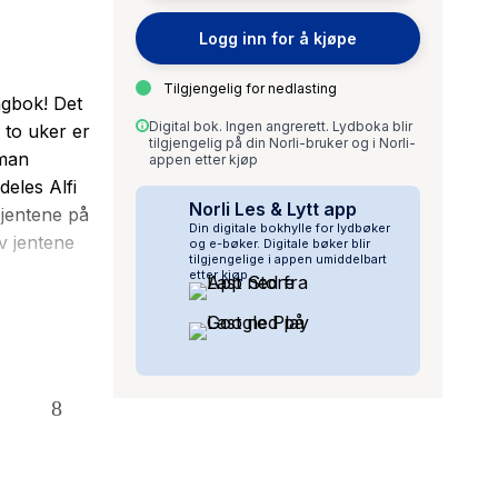
Logg inn for å kjøpe
Tilgjengelig for nedlasting
agbok! Det
Digital bok. Ingen angrerett. Lydboka blir
to uker er
tilgjengelig på din Norli-bruker og i Norli-
 man
appen etter kjøp
eles Alfi
Norli Les & Lytt app
jentene på
Din digitale bokhylle for lydbøker
av jentene
og e-bøker. Digitale bøker blir
tilgjengelige i appen umiddelbart
etter kjøp.
n VIL Oda
is hun SKAL
og
ler,
nde
a Troberg