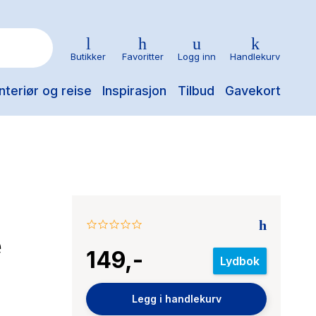
Butikker
Favoritter
Logg inn
Handlekurv
nteriør og reise
Inspirasjon
Tilbud
Gavekort
0.0
e
star
149,-
rating
Lydbok
Legg i handlekurv