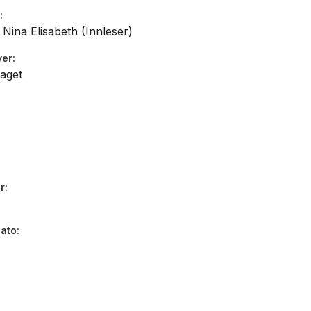
 Nina Elisabeth (Innleser)
ver
aget
r
dato