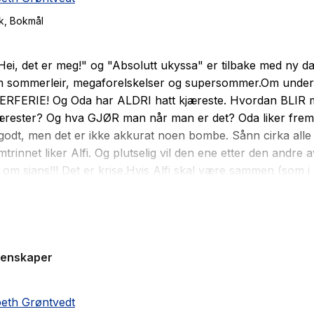
k
, Bokmål
Hei, det er meg!" og "Absolutt ukyssa" er tilbake med ny d
m sommerleir, megaforelskelser og supersommer.Om under 
RFERIE! Og Oda har ALDRI hatt kjæreste. Hvordan BLIR
jærester? Og hva GJØR man når man er det? Oda liker fremd
dt, men det er ikke akkurat noen bombe. Sånn cirka alle 
trinnet liker Alfi. Og plutselig vil den ene etter den andre 
i om sjans!!! Det er krise.Hvis Alfi skal være sammen (som i
) med noen, så må jo det være med henne, med Oda. Me
 kjæreste i det hele tatt? Hun er ikke helt sikker... Men hv
 altså om sjans, så begynner det å haste litt..."Dette berg 
et av drama, kjærlighetslengsel, lek og kompliserte spillereg
genskaper
ed intensitet, varme og en sjelden innlevelse. Mer sjarmere
eratur for barn skal man rett og slett lete lenge etter."May
bladet
beth Grøntvedt