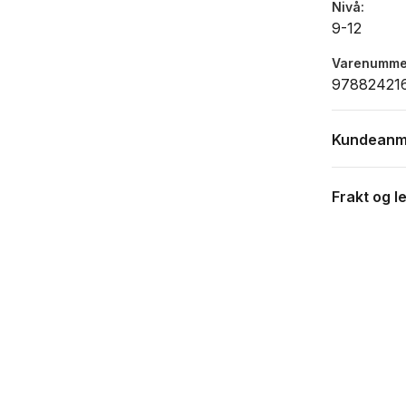
Nivå
9-12
Varenumme
97882421
Kundeanm
Frakt og l