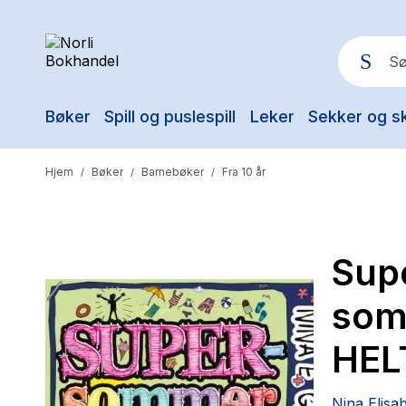
Bøker
Spill og puslespill
Leker
Sekker og s
Pop
Hjem
Bøker
Barnebøker
Fra 10 år
/
/
/
Sup
som
HELT
Nina Elisa