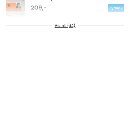
209,-
Lydbok
Lydbok
E-bok
Pocket
Vis alt (64)