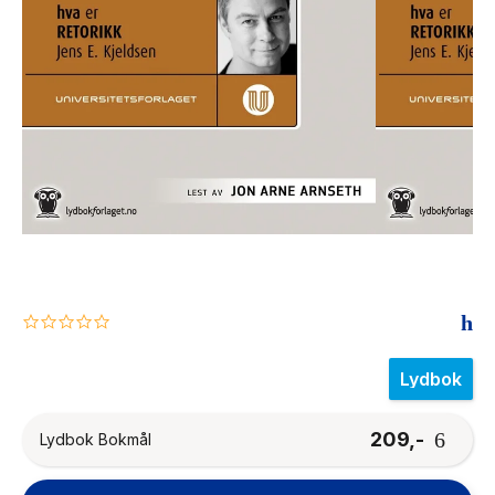
The Housemaid
0.0
star
rating
Lydbok
209,-
Lydbok Bokmål