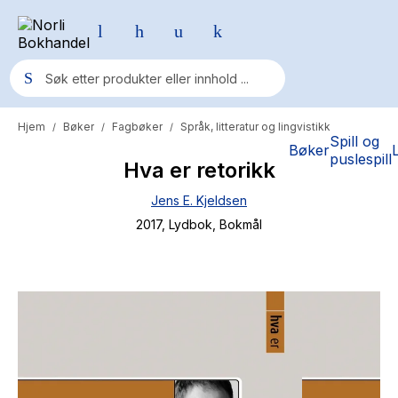
Hjem
Bøker
Fagbøker
Språk, litteratur og lingvistikk
/
/
/
Populære søk
Spill og
Bøker
puslespill
Hva er retorikk
Pokemon
Jens E. Kjeldsen
One piece
2017
, Lydbok
, Bokmål
Fury Bound - Sable Sorensen
Yesteryear
Elizabeth Strout
Hitster
Hypopressiv trening