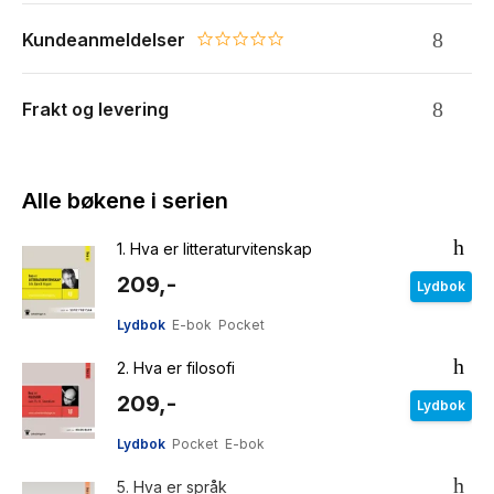
Kundeanmeldelser
0.0 star rating
Frakt og levering
Alle bøkene i serien
1.
Hva er litteraturvitenskap
209,-
Lydbok
Lydbok
E-bok
Pocket
2.
Hva er filosofi
209,-
Lydbok
Lydbok
Pocket
E-bok
5.
Hva er språk