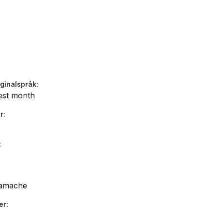
iginalspråk
est month
r
amache
er