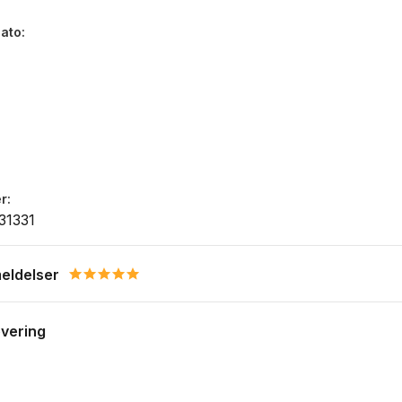
dato
r
31331
eldelser
5.0 star rating
evering