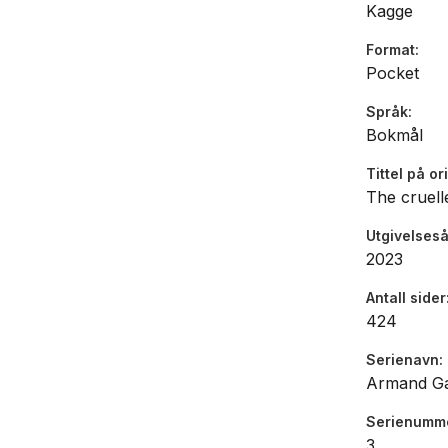
Kagge
Format
Pocket
Språk
Bokmål
Tittel på or
The cruell
Utgivelseså
2023
Antall sider
424
Serienavn
Armand G
Serienumm
3