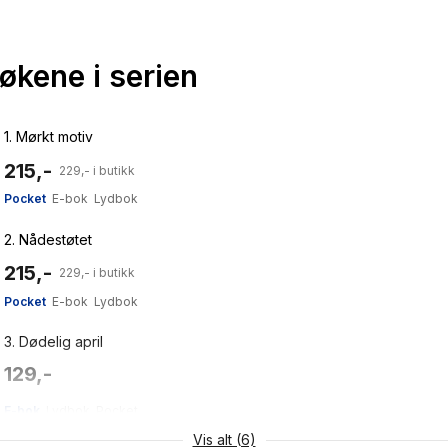
bøkene i serien
1.
Mørkt motiv
215,-
229,- i butikk
Pocket
E-bok
Lydbok
2.
Nådestøtet
215,-
229,- i butikk
Pocket
E-bok
Lydbok
3.
Dødelig april
129,-
E-bok
Lydbok
Pocket
Vis alt (6)