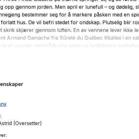
g opp gjennom jorden. Men april er lunefull – og dødelig, sk
nnegjeng bestemmer seg for å markere påsken med en spiri
 forlatt hus. De vil befri stedet for ondskap. Plutselig blir 
t skrik skjærer gjennom luften. En av vennene lever ikke le
ent Armand Gamache fra Sûreté du Québec tilkalles i en sa
l å ta et oppgjør med både sine egne og landsbyens spøkelse
ril er en bok i den bestselgende serien om Armand Gamac
førstebetjenten er blitt kalt en moderne utgave av Hercule 
favoritt av de sjeldne. Bøkene om ham er solgt i flere enn ti
genskaper
r verden over.
nny
Astrid (Oversetter)
ver