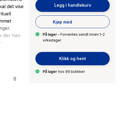
Legg i handlekurv
al det vise
tuell
rommet
Kjøp med
nger.
På lager
– Forventes sendt innen 1-2
k der han
virkedager
r.
he. Den
Klikk og hent
Poirot og
 millioner
På lager
hos 99 butikker