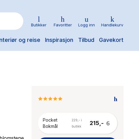
Butikker
Favoritter
Logg inn
Handlekurv
nteriør og reise
Inspirasjon
Tilbud
Gavekort
5.0
star
rating
Pocket
229,- i
215,-
Bokmål
butikk
e blomstene