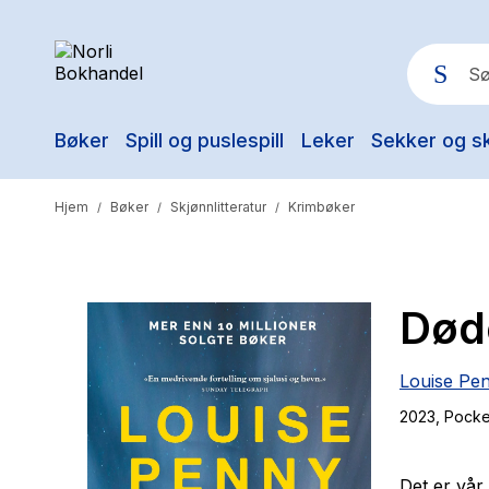
Bøker
Spill og puslespill
Leker
Sekker og s
Pop
Hjem
Bøker
Skjønnlitteratur
Krimbøker
/
/
/
Døde
Louise Pe
2023
, Pocke
Det er vår