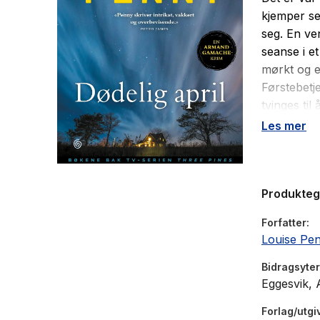
kjemper se
seg. En ve
seanse i et
mørkt og e
Førstebetj
tvinges ti
Les mer
Dødelig ap
kanadiske 
er en leser
Produkte
eksemplare
Forfatter
Louise Pe
Bidragsyter
Eggesvik, 
Forlag/utgi