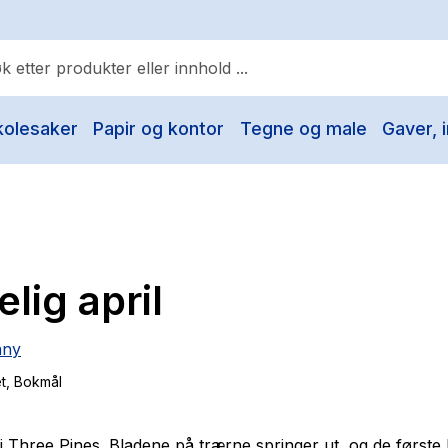
kolesaker
Papir og kontor
Tegne og male
Gaver, i
ulære søk
Pokemon
One piece
Fury Bound - Sable Sorensen
lig april
Yesteryear
Elizabeth Strout
nny
Hitster
t
, Bokmål
Hypopressiv trening
The Housemaid
 i Three Pines. Bladene på trærne springer ut, og de først