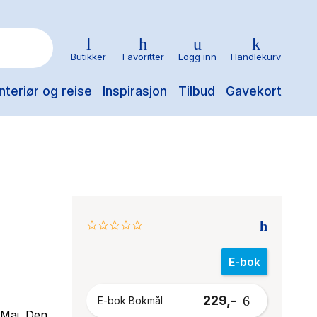
Butikker
Favoritter
Logg inn
Handlekurv
nteriør og reise
Inspirasjon
Tilbud
Gavekort
0.0
star
rating
E-bok
229,-
E-bok Bokmål
 Mai. Den