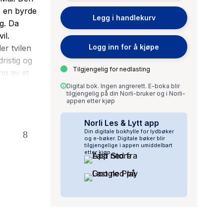
r en byrde
Legg i handlekurv
g. Da
il.
Logg inn for å kjøpe
er tvilen
ristig og
Tilgjengelig for nedlasting
ng av et
, om
Digital bok. Ingen angrerett. E-boka blir
tilgjengelig på din Norli-bruker og i Norli-
n mottok
appen etter kjøp
m en av de
nmark. I
Norli Les & Lytt app
Din digitale bokhylle for lydbøker
tannia.
og e-bøker. Digitale bøker blir
tilgjengelige i appen umiddelbart
etter kjøp.