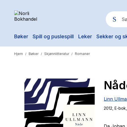
Bøker
Spill og puslespill
Leker
Sekker og s
Pop
Hjem
Bøker
Skjønnlitteratur
Romaner
/
/
/
Nåd
Linn Ullm
2012
, E-bok
Da Johan S