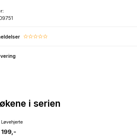
r
09751
eldelser
0.0 star rating
evering
bøkene i serien
Løvehjerte
199,-