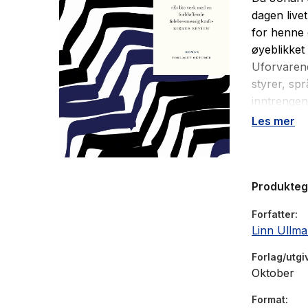
dagen live
for henne 
øyeblikket
Uforvarend
styrer, spr
inntrengen
ekteskap st
Les mer
sannhet og
Den store 
ti beste r
Produkte
2007 ble N
Forfatter
Linn Ullm
Forlag/utgi
Oktober
Format