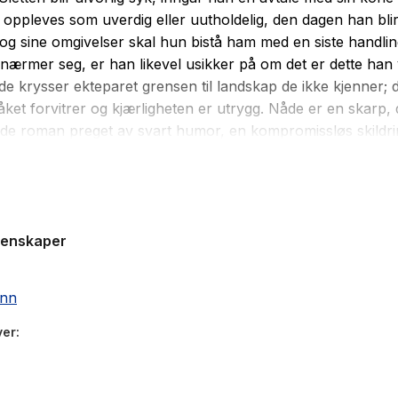
t oppleves som uverdig eller uutholdelig, den dagen han bli
og sine omgivelser skal hun bistå ham med en siste handlin
 nærmer seg, er han likevel usikker på om det er dette han v
e krysser ekteparet grensen til landskap de ikke kjenner; d
åket forvitrer og kjærligheten er utrygg. Nåde er en skarp, d
de roman preget av svart humor, en kompromissløs skildri
ilt overfor det umulige, og en studie i det alvorligste av alt
 løgn, om troskap og de små umerkelige svik. Linn Ullman
leserprisen i 2002 for Nåde, og boken ble også utnevnt so
omanene det året av den prestisjetunge Weekendavisen i Da
genskaper
åde nominert til Independent Foreign Fiction Prize i Storbri
ann
ver