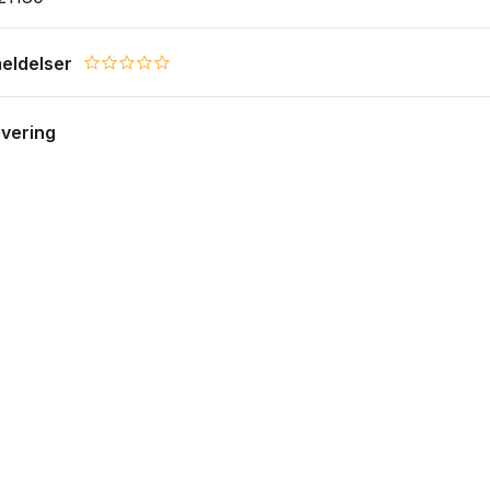
eldelser
0.0 star rating
evering