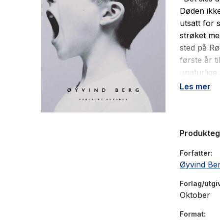
Døden ikke 
utsatt for 
strøket me
sted på Rø
første år 
unaturlige
blonde mor
Les mer
prompte eks
navn. Den 
forduftet. 
Produkte
og finner 
mann vier s
Forfatter
eksemplare
Øyvind Be
gartneren 
og dra i e
Forlag/utgi
aldri kan 
Oktober
Format