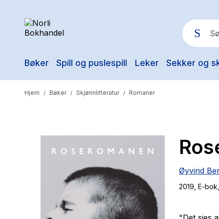
Bøker
Spill og puslespill
Leker
Sekker og s
Pop
Hjem
Bøker
Skjønnlitteratur
Romaner
/
/
/
Ros
Øyvind Be
2019
, E-bok
"Det sies a