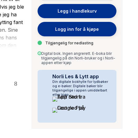
vis jeg ble
Legg i handlekurv
e jeg ha
tting fant
Logg inn for å kjøpe
en. Sine
ens hans
Tilgjengelig for nedlasting
 om den
guttene
Digital bok. Ingen angrerett. E-boka blir
tilgjengelig på din Norli-bruker og i Norli-
g tiltenkte
appen etter kjøp
 synes
ob blir poet
Norli Les & Lytt app
Din digitale bokhylle for lydbøker
 mens vår
og e-bøker. Digitale bøker blir
tilgjengelige i appen umiddelbart
etter kjøp.
g da
usen roser
 det som