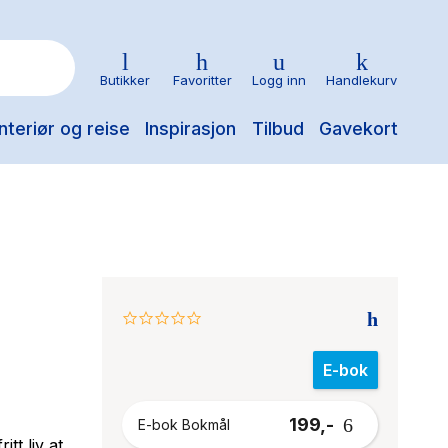
Butikker
Favoritter
Logg inn
Handlekurv
nteriør og reise
Inspirasjon
Tilbud
Gavekort
0.0
star
rating
E-bok
199,-
E-bok Bokmål
tt liv at