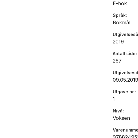
E-bok
Språk
Bokmål
Utgivelseså
2019
Antall sider
267
Utgivelses
09.05.201
Utgave nr.
1
Nivå
Voksen
Varenumme
97882495