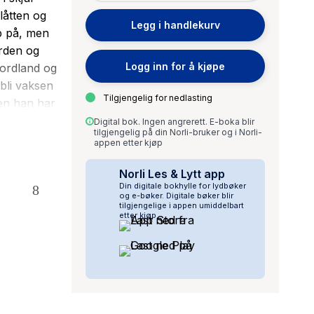
låtten og
Legg i handlekurv
pp på, men
arden og
Logg inn for å kjøpe
hordland og
 bli vaksen
Tilgjengelig for nedlasting
en han har
te med
Digital bok. Ingen angrerett. E-boka blir
tilgjengelig på din Norli-bruker og i Norli-
med stor
appen etter kjøp
sa mellom
Norli Les & Lytt app
Din digitale bokhylle for lydbøker
og e-bøker. Digitale bøker blir
tilgjengelige i appen umiddelbart
etter kjøp.