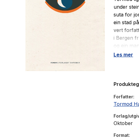
under stei
suta for j
ein stad p
vert forfa
i Bergen fr
og ein man
vakse inn 
Les mer
tradisjone
kraft følg
liv og død.
Produkte
Forfatter
Tormod H
Forlag/utgi
Oktober
Format