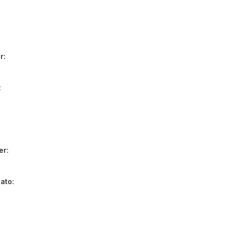
r
er
dato