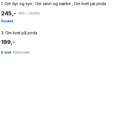
1.
Om dyr og syn ; Om søvn og mørke ; Om livet pø jorda
245,-
269,- i butikk
Pocket
3.
Om livet på jorda
199,-
E-bok
Innbundet