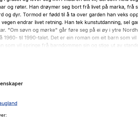
nar og røter. Han drøymer seg bort frå livet på marka, frå s
ord og dyr. Tormod er fødd til å ta over garden han veks o
å vegen endrar livet retning. Han tek kunstutdanning, sel g
ttar. "Om søvn og mørke" går føre seg på ei øy i ytre Nord
å 1960- til 1990-talet. Det er ein roman om eit barn som vil
n som vil springe frå barndommen sin og stige ut av stand
i. Det handlar om draumar, ansvar og fridom, og om å bry
n for å bli kunstnar. Om søvn og mørke er ein roman som 
jer søvnen sine måtar å bevege seg på i tid og rom, på gren
genskaper
augland
ver