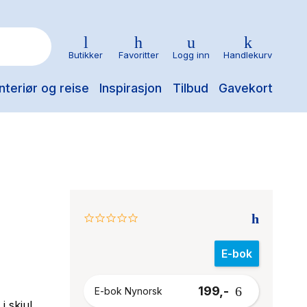
Butikker
Favoritter
Logg inn
Handlekurv
nteriør og reise
Inspirasjon
Tilbud
Gavekort
n
0.0
star
rating
E-bok
199,-
E-bok Nynorsk
i skjul