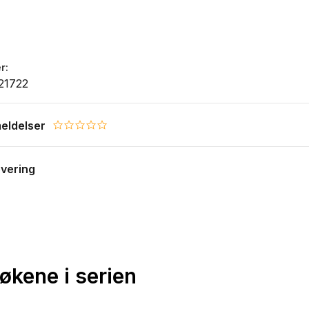
r
21722
eldelser
0.0 star rating
evering
bøkene i serien