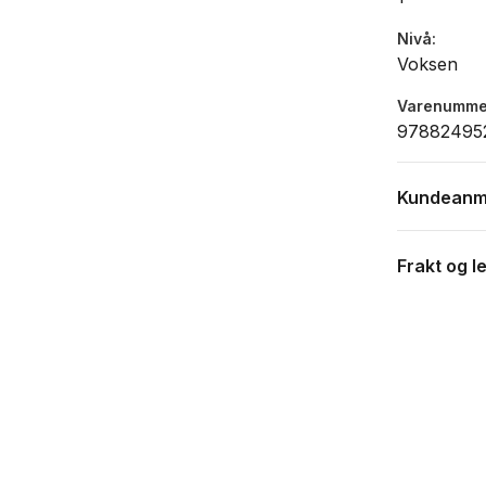
Nivå
Voksen
Varenumme
97882495
Kundeanm
Frakt og l