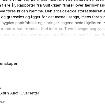
på flere år. Rapporter fra Gulfkrigen flimrer over fjernsynss
ve føres krigen hjemme. Den arbeidsledige storesøsteren 
 og grenseløs og ligger for det meste i senga, mens faren 
på bygdas papirfabrikk og tilbringer dagene nede i kjelleren
orandrer han hjemmet til et inferno. Tove beveger seg lydl
erdag preget av overgrep og anarki, fester med klåfingred
sprit, og småbygatene, der sosialt utstøtte og andre skakk
 oppholder seg. For det siste stedet hun vil være, er hjemme
g rytmisk språk tar Unge leseren med på innsiden av ung
gene er mørke og brutale, men de er ikke helt uten strimer 
genskaper
rk, hun vil klare seg, hun vil gå og leve.
e
jørn Alex (Oversetter)
ver