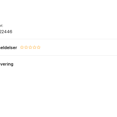
r
22446
eldelser
0.0 star rating
evering