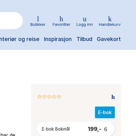
Butikker
Favoritter
Logg inn
Handlekurv
nteriør og reise
Inspirasjon
Tilbud
Gavekort
0.0
star
rating
E-bok
199,-
E-bok Bokmål
 har de