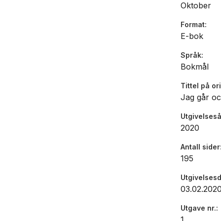
Oktober
Format
E-bok
Språk
Bokmål
Tittel på or
Jag går oc
Utgivelseså
2020
Antall sider
195
Utgivelses
03.02.202
Utgave nr.
1