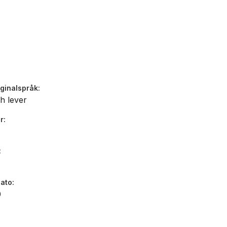
iginalspråk
h lever
r
dato
0