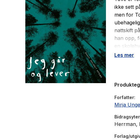
ikke sett 
men for To
ubehagelig
nattskift 
han opp, f
en skolehv
bedøvende 
Les mer
eksistenser
rasende o
råskap. Da
Produkte
Tove er ste
Forfatter
Mirja Ung
Bidragsyter
Herrman, B
Forlag/utgi