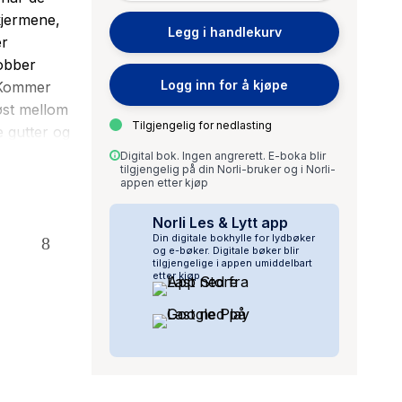
kjermene,
Legg i handlekurv
er
jobber
Logg inn for å kjøpe
. Kommer
øst mellom
Tilgjengelig for nedlasting
e gutter og
e
Digital bok. Ingen angrerett. E-boka blir
tilgjengelig på din Norli-bruker og i Norli-
. I et
appen etter kjøp
dommens
av lys.
Norli Les & Lytt app
Din digitale bokhylle for lydbøker
og e-bøker. Digitale bøker blir
tilgjengelige i appen umiddelbart
etter kjøp.