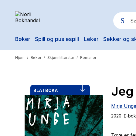
Bøker
Spill og puslespill
Leker
Sekker og s
Pop
Hjem
Bøker
Skjønnlitteratur
Romaner
/
/
/
Jeg 
BLA I BOKA
Mirja Ung
2020
, E-bok
Tove er fe