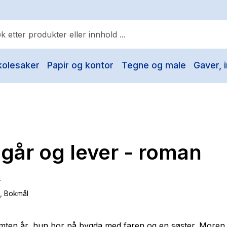
kolesaker
Papir og kontor
Tegne og male
Gaver, i
ulære søk
Pokemon
One piece
Fury Bound - Sable Sorensen
går og lever - roman
Yesteryear
Elizabeth Strout
e
Hitster
, Bokmål
Hypopressiv trening
The Housemaid
mten år, hun bor på bygda med faren og en søster. Moren