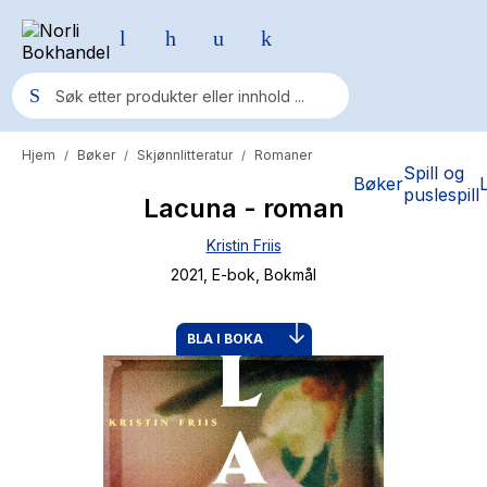
Hjem
Bøker
Skjønnlitteratur
Romaner
/
/
/
Populære søk
Spill og
Bøker
puslespill
Lacuna - roman
Pokemon
Kristin Friis
One piece
2021
, E-bok
, Bokmål
Fury Bound - Sable Sorensen
Yesteryear
BLA I BOKA
Elizabeth Strout
Hitster
Hypopressiv trening