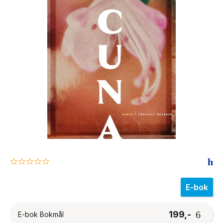
The Housemaid
0.0
star
rating
E-bok
199,-
E-bok Bokmål