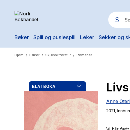
Bøker
Spill og puslespill
Leker
Sekker og s
Pop
Hjem
Bøker
Skjønnlitteratur
Romaner
/
/
/
Livs
BLA I BOKA
Anne Oter
2021
, Innbu
Vi blir fød