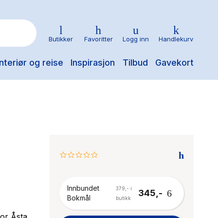
Butikker
Favoritter
Logg inn
Handlekurv
nteriør og reise
Inspirasjon
Tilbud
Gavekort
0.0
star
rating
Innbundet
379,- i
345,-
Bokmål
butikk
for Åsta