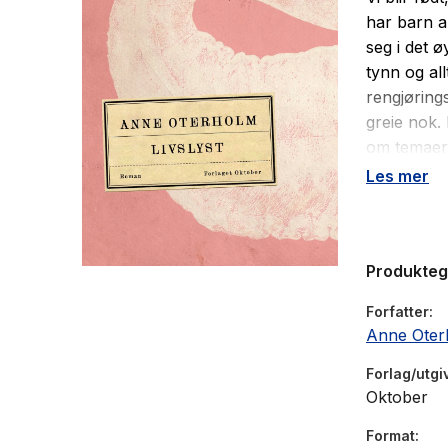
har barn a
seg i det ø
tynn og al
rengjøring
greie nok.
om temaer 
rekkehus i
Les mer
levende og
Kristian e
for noe av 
Produkte
vil det sk
førtiårene
Forfatter
om det er l
Anne Oter
Forlag/utgi
Oktober
Format