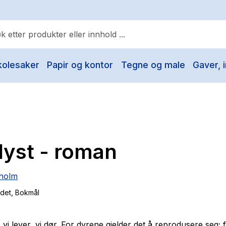
kolesaker
Papir og kontor
Tegne og male
Gaver, i
ulære søk
Pokemon
One piece
Fury Bound - Sable Sorensen
lyst - roman
Yesteryear
Elizabeth Strout
holm
Hitster
ndet
, Bokmål
Hypopressiv trening
The Housemaid
t, vi lever, vi dør. For dyrene gjelder det å reprodusere seg; 