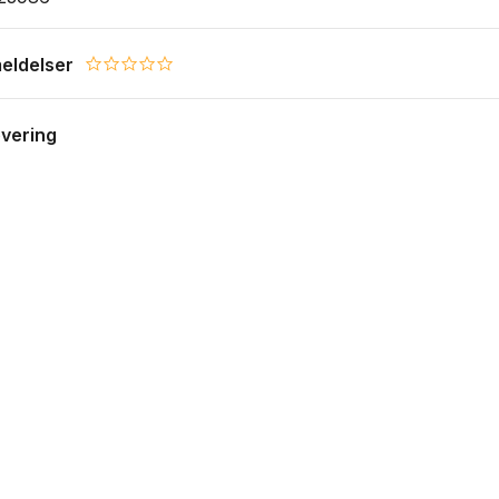
eldelser
0.0 star rating
evering