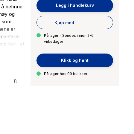
Legg i handlekurv
 å befinne
 høy og
en som
Kjøp med
aene er
På lager
- Sendes innen 2-6
umentarer
virkedager
ta bor i et
 dømme
er. Broren
Klikk og hent
ressere seg
e sånn Åsta
På lager
hos 99 butikker
om
te, selv