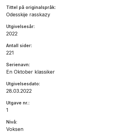
mennesker kan fordrives fra det stedet de kaller
Tittel på originalspråk
hjemme. Men han gjorde det ved hjelp av beviser på
Odesskije rasskazy
livskraften og intensiteten i en kultur, ikke med
forsvarstaler og tom idealisme.»
Utgivelsesår
- Bernhard Ellefsen, Morgenbladet
2022
Antall sider
221
Fabelaktig om Odesa […] Fortellinger fra Odessa er et
Serienavn
glimrende valg når norske forlag nå tråler sine
En Oktober klassiker
kataloger for Ukraina-aktuelle titler å relansere […]
Babels sterke kunstgrep er å gjøre barnet til
Utgivelsesdato
brennpunkt. Forfatteren projiserer en ekte kunstnersjel
28.03.2022
inn i den unge Isaak og utstyrer ham med så vel
flammende fantasi som «en nervøs lidelse» utløst av
Utgave nr.
pogromen […] Gjennom dette barnets blikk kan Babel
1
skildre det fattige, jødiske nabolaget som et burlesk og
sydende miljø. Novellene har fabelaktige portretter av
Nivå
gangstere, grossister, fylliker og smuglere som handler
Voksen
med gods fra hele verden […] Fortellinger fra Odessa