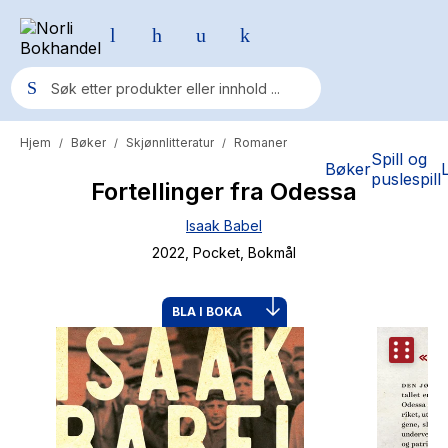
Hjem
Bøker
Skjønnlitteratur
Romaner
/
/
/
Populære søk
Spill og
Bøker
puslespill
Fortellinger fra Odessa
Pokemon
Isaak Babel
One piece
2022
, Pocket
, Bokmål
Fury Bound - Sable Sorensen
Yesteryear
BLA I BOKA
Elizabeth Strout
Hitster
Hypopressiv trening