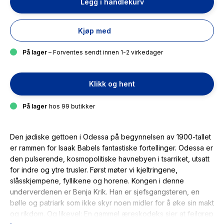
Legg i handlekurv
Kjøp med
På lager
– Forventes sendt innen 1-2 virkedager
Klikk og hent
På lager
hos 99 butikker
Den jødiske gettoen i Odessa på begynnelsen av 1900-tallet
er rammen for Isaak Babels fantastiske fortellinger. Odessa er
den pulserende, kosmopolitiske havnebyen i tsarriket, utsatt
for indre og ytre trusler. Først møter vi kjeltringene,
slåsskjempene, fyllikene og horene. Kongen i denne
underverdenen er Benja Krik. Han er sjefsgangsteren, en
bølle og patriark som ikke skyr noen midler for å øke sin makt
og rikdom. Og likevel: En gammel æreskodeks sier at feilgrep