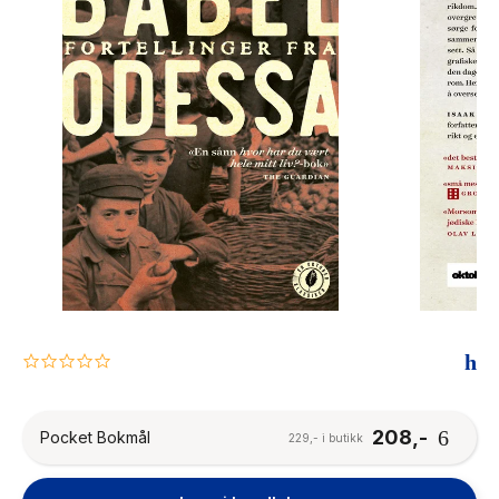
The Housemaid
0.0
star
rating
208,-
Pocket Bokmål
229,- i butikk