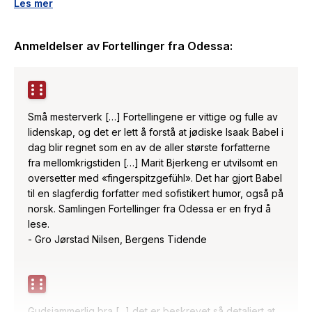
og overgrep må rettes når noe har gått helt galt. Slik kan
Les mer
Benja sørge for at en uskyldig butikkbetjent og hans
drapsmann sammen får den flotteste begravelsen Odessa
Anmeldelser av
Fortellinger fra Odessa
:
noensinne har sett. Så overtar Babels mer personlige stemme
med selvbiografiske historier. Vi møter gutten som kjøper sine
første duer den dagen opprøret mot tsaren ender med en
forferdelig pogrom. Her er den unge mannen som lærer å
lese og elske gjennom å oversette Guy de Maupassant. Isaak
Små mesterverk […] Fortellingene er vittige og fulle av
Babel regnes som en av mellomkrigstidens største forfattere.
lidenskap, og det er lett å forstå at jødiske Isaak Babel i
Han er kjent for sitt bildesterke språk - fysisk, fargerikt og
dag blir regnet som en av de aller største forfatterne
ekspressivt, fullt av kontraster og ironi. I 'Fortellinger fra
fra mellomkrigstiden […] Marit Bjerkeng er utvilsomt en
Odessa' utfolder det seg med overraskende og absurde
oversetter med «fingerspitzgefühl». Det har gjort Babel
sprang, men også med poetisk konsentrasjon og vare
til en slagferdig forfatter med sofistikert humor, også på
detaljer.
norsk. Samlingen Fortellinger fra Odessa er en fryd å
lese.
- Gro Jørstad Nilsen, Bergens Tidende
Gudsjammerlig bra [...] det er beskrevet så detaljert at