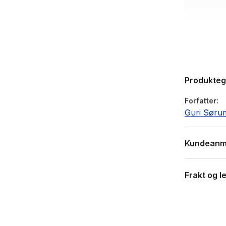
Produkte
Forfatter
Guri Søru
Kundeanm
Frakt og l