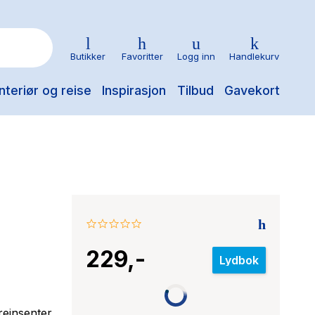
Butikker
Favoritter
Logg inn
Handlekurv
nteriør og reise
Inspirasjon
Tilbud
Gavekort
0.0
star
229,-
rating
Lydbok
reinsenter