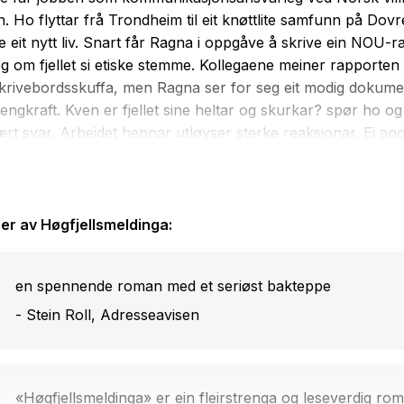
. Ho flyttar frå Trondheim til eit knøttlite samfunn på Dovre
te eit nytt liv. Snart får Ragna i oppgåve å skrive ein NOU-
og om fjellet si etiske stemme. Kollegaene meiner rapporten 
skrivebordsskuffa, men Ragna ser for seg eit modig dokum
rengkraft. Kven er fjellet sine heltar og skurkar? spør ho og
ært svar. Arbeidet hennar utløyser sterke reaksjonar. Ei a
ding dukkar opp - er ho trygg på kontoret, er ho trygg i sin
iendane er utspekulerte, er ikkje Ragna heilt framand for dr
dar sjølv heller. Ragna håpar at kjærasten Lars vil flytta e
arbeidet med rapporten kvervlar opp hendingar i fortida. Eit
er av
Høgfjellsmeldinga
:
o og dyttar ho i ei drastisk retning. Høgfjellsmeldinga er ein 
 om kontorliv, naturrestaurering og radikale meiningar, om
en spennende roman med et seriøst bakteppe
, hemn og usynlege drivkrefter.
- Stein Roll, Adresseavisen
«Høgfjellsmeldinga» er ein fleirstrenga og leseverdig ro