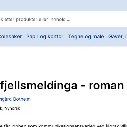
kolesaker
Papir og kontor
Tegne og male
Gaver, i
ulære søk
Pokemon
One piece
Fury Bound - Sable Sorensen
fjellsmeldinga - roman
Yesteryear
Elizabeth Strout
mgård Botheim
Hitster
ok
, Nynorsk
Hypopressiv trening
The Housemaid
 får jobben som kommunikasjonsansvarleg ved Norsk vill