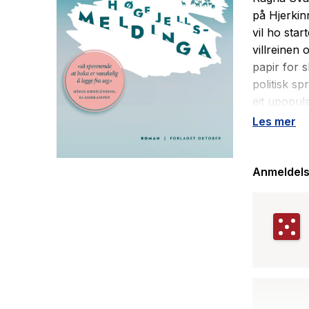
på Hjerkinn
vil ho star
villreinen 
papir for 
politisk sp
eit upopul
trusselmel
Les mer
heim? Om f
arbeidsmeto
sikt. Men 
Anmeldels
tek tak i h
pageturner
forelsking