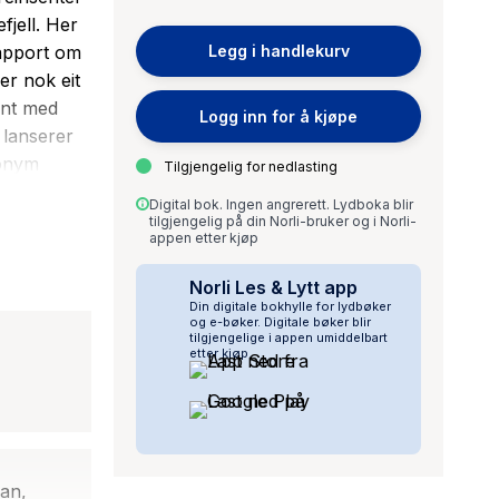
fjell. Her
rapport om
Legg i handlekurv
er nok eit
ent med
Logg inn for å kjøpe
 lanserer
nonym
Tilgjengelig for nedlasting
 eigen
Digital bok. Ingen angrerett. Lydboka blir
istige
tilgjengelig på din Norli-bruker og i Norli-
appen etter kjøp
tter ho på
 djupt sakn
Norli Les & Lytt app
poetisk
Din digitale bokhylle for lydbøker
og e-bøker. Digitale bøker blir
tilgjengelige i appen umiddelbart
etter kjøp.
man,