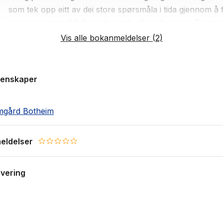
som tek opp eitt av dei store spørsmåla i tida gjennom å f
resonnementa til folk med svært ulike interesser. Roma
hjelper lesaren med å tenkje"
Vis alle bokanmeldelser (2)
- Marta Norheim, NRK
genskaper
mgård Botheim
eldelser
0.0 star rating
evering