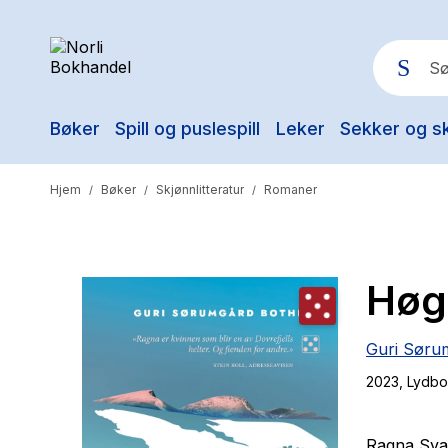
Bøker
Spill og puslespill
Leker
Sekker og s
Pop
Hjem
Bøker
Skjønnlitteratur
Romaner
/
/
/
Høg
Guri Søru
2023
, Lydb
Ragna Svae