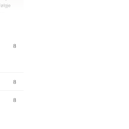
ølgje
nen