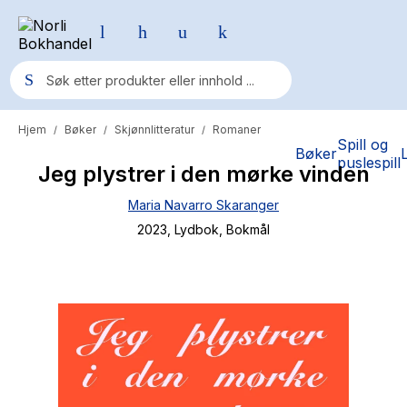
Hjem
Bøker
Skjønnlitteratur
Romaner
/
/
/
Populære søk
Spill og
Bøker
puslespill
Jeg plystrer i den mørke vinden
Pokemon
Maria Navarro Skaranger
One piece
2023
, Lydbok
, Bokmål
Fury Bound - Sable Sorensen
Yesteryear
Elizabeth Strout
Hitster
Hypopressiv trening