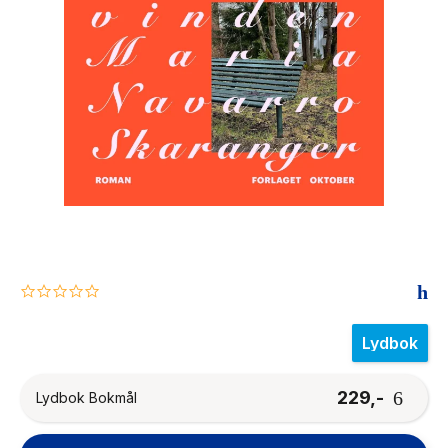
The Housemaid
0.0
star
rating
Lydbok
229,-
Lydbok Bokmål