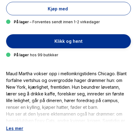
Kjøp med
På lager
– Forventes sendt innen 1-2 virkedager
Klikk og hent
På lager
hos 99 butikker
Maud Martha vokser opp i mellomkrigstidens Chicago. Blant
forfalne vertshus og overgrodde hager drømmer hun: om
New York, kjærlighet, fremtiden. Hun beundrer løvetann,
lærer seg å drikke kaffe, forelsker seg, innreder sin første
lille leilighet, går på dineren, hører foredrag på campus,
renser en kylling, kjøper hatter, føder et barn.
Hun ser at den lysere ektemannen også har drømmer: om
herreklubben Foxy Cats, andre kvinner, krigen. Samtidig er
glimtene av hat - en viss kommentar fra en ekspeditrise, det
Les mer
der kinobesøket, avvisningen fra varemagasinets julenisse -