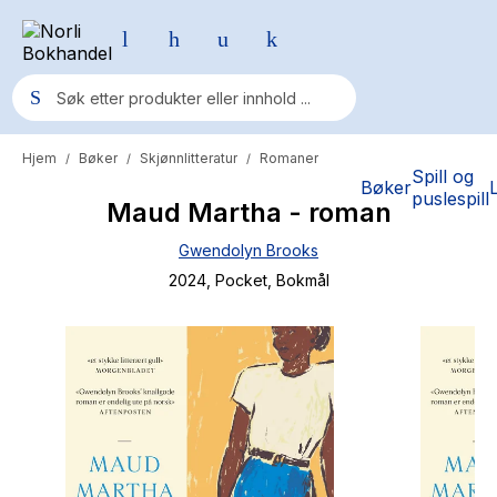
Hjem
Bøker
Skjønnlitteratur
Romaner
/
/
/
Populære søk
Spill og
Bøker
puslespill
Maud Martha - roman
Pokemon
Gwendolyn Brooks
One piece
2024
, Pocket
, Bokmål
Fury Bound - Sable Sorensen
Yesteryear
Elizabeth Strout
Hitster
Hypopressiv trening