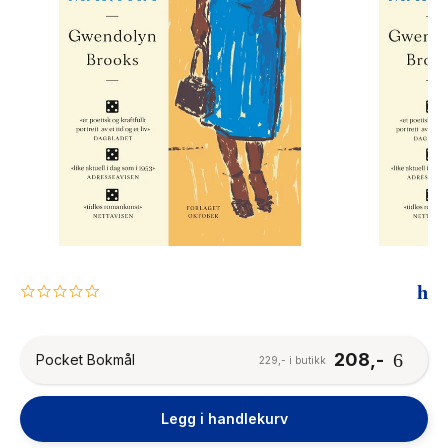
The Housemaid
0.0
star
rating
208,-
Pocket Bokmål
229,- i butikk
Legg i handlekurv