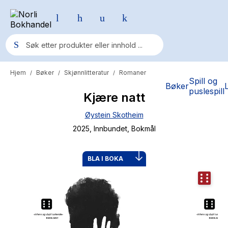
Hjem
Bøker
Skjønnlitteratur
Romaner
/
/
/
Populære søk
Spill og
Bøker
puslespill
Kjære natt
Pokemon
Øystein Skotheim
One piece
2025
, Innbundet
, Bokmål
Fury Bound - Sable Sorensen
Yesteryear
BLA I BOKA
Elizabeth Strout
Hitster
Hypopressiv trening