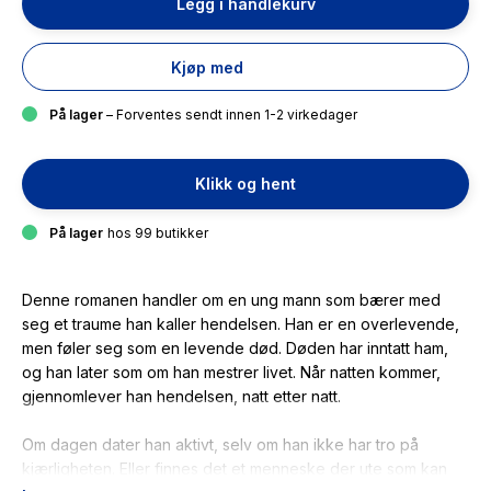
Legg i handlekurv
Kjøp med
På lager
– Forventes sendt innen 1-2 virkedager
Klikk og hent
På lager
hos 99 butikker
Denne romanen handler om en ung mann som bærer med
seg et traume han kaller hendelsen. Han er en overlevende,
men føler seg som en levende død. Døden har inntatt ham,
og han later som om han mestrer livet. Når natten kommer,
gjennomlever han hendelsen, natt etter natt.
Om dagen dater han aktivt, selv om han ikke har tro på
kjærligheten. Eller finnes det et menneske der ute som kan