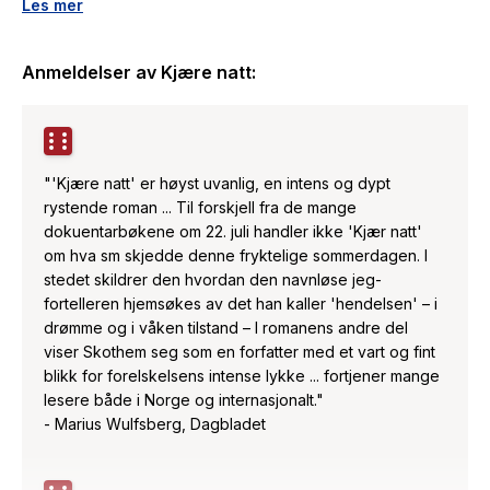
holde natten borte?
Les mer
Kjære natt er en dypt rystende roman om å leve og elske
Anmeldelser av
Kjære natt
:
etter terrorangrepet på Utøya.
"'Kjære natt' er høyst uvanlig, en intens og dypt
rystende roman ... Til forskjell fra de mange
dokuentarbøkene om 22. juli handler ikke 'Kjær natt'
om hva sm skjedde denne fryktelige sommerdagen. I
stedet skildrer den hvordan den navnløse jeg-
fortelleren hjemsøkes av det han kaller 'hendelsen' – i
drømme og i våken tilstand – I romanens andre del
viser Skothem seg som en forfatter med et vart og fint
blikk for forelskelsens intense lykke ... fortjener mange
lesere både i Norge og internasjonalt."
- Marius Wulfsberg, Dagbladet