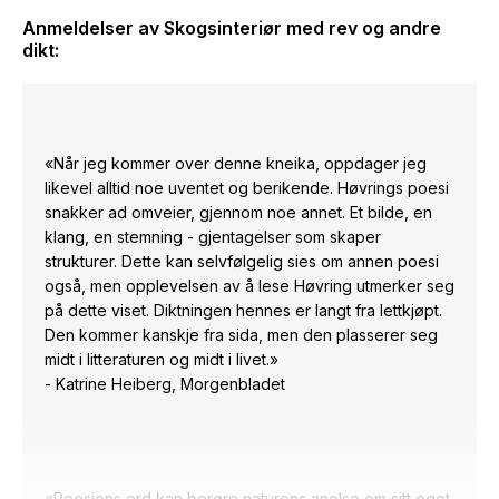
Anmeldelser av
Skogsinteriør med rev og andre
dikt
:
«Når jeg kommer over denne kneika, oppdager jeg
likevel alltid noe uventet og berikende. Høvrings poesi
snakker ad omveier, gjennom noe annet. Et bilde, en
klang, en stemning - gjentagelser som skaper
strukturer. Dette kan selvfølgelig sies om annen poesi
også, men opplevelsen av å lese Høvring utmerker seg
på dette viset. Diktningen hennes er langt fra lettkjøpt.
Den kommer kanskje fra sida, men den plasserer seg
midt i litteraturen og midt i livet.»
- Katrine Heiberg, Morgenbladet
«Poesiens ord kan berøre naturens anelse om sitt eget