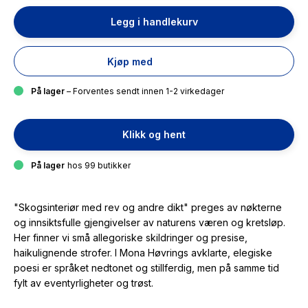
Legg i handlekurv
Kjøp med
På lager
– Forventes sendt innen 1-2 virkedager
Klikk og hent
På lager
hos 99 butikker
"Skogsinteriør med rev og andre dikt" preges av nøkterne
og innsiktsfulle gjengivelser av naturens væren og kretsløp.
Her finner vi små allegoriske skildringer og presise,
haikulignende strofer. I Mona Høvrings avklarte, elegiske
poesi er språket nedtonet og stillferdig, men på samme tid
fylt av eventyrligheter og trøst.