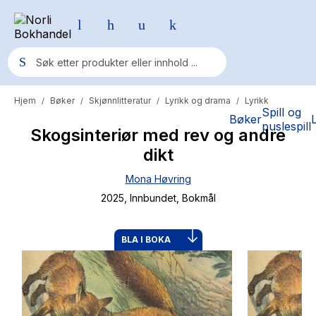
Hjem
Bøker
Skjønnlitteratur
Lyrikk og drama
Lyrikk
/
/
/
/
Populære søk
Spill og
Bøker
puslespill
Skogsinteriør med rev og andre
Pokemon
dikt
One piece
Mona Høvring
Fury Bound - Sable Sorensen
2025
, Innbundet
, Bokmål
Yesteryear
Elizabeth Strout
BLA I BOKA
Hitster
Hypopressiv trening