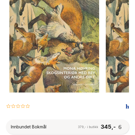
The Housemaid
0.0
star
rating
345,-
Innbundet Bokmål
379,- i butikk