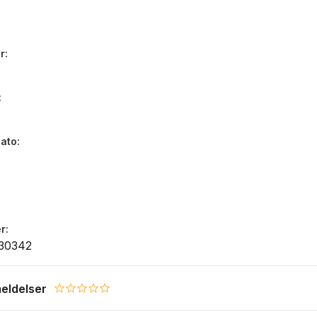
r
dato
r
30342
eldelser
0.0 star rating