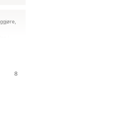
ggjøre,
en i
 ren og
on»