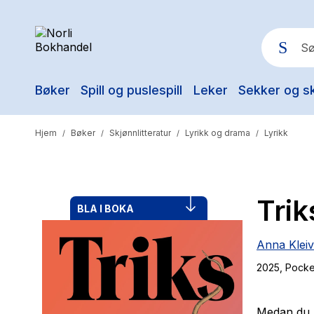
Bøker
Spill og puslespill
Leker
Sekker og s
Pop
Hjem
Bøker
Skjønnlitteratur
Lyrikk og drama
Lyrikk
/
/
/
/
Trik
BLA I BOKA
Anna Klei
2025
, Pocke
Medan du k