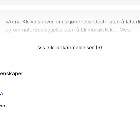
«Anna Kleiva skriver om skjønnhetsindustri uten å latterli
og om naturødeleggelse uten å bli moralistisk ... Mest
imponerende av alt er hvordan Kleiva samler en hel verd
disse tekstene, en verden som bare lengter etter å være
Vis alle bokanmeldelser (3)
vakker, men som driver seg selv til vanvidd og destruksj
- Fredrik Hagen, Klassekampen
genskaper
«Dagens påverkarar og bibelske profetar flyt saman i
va
tankevekkjande konstellasjonar»
ver
- Sissel Furuseth, Dag og Tid