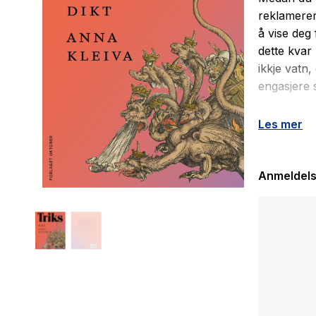
reklamerer
å vise deg
dette kvar
ikkje vatn,
engasjere 
Fanga i ein
Les mer
Korleis ska
Stemmer vi
opp. Dikta
Anmeldels
det grublan
skjønnheit
skapning s
Triks er ei
klimaendri