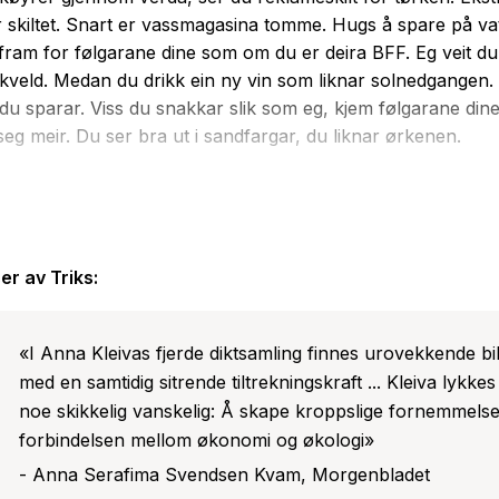
 skiltet. Snart er vassmagasina tomme. Hugs å spare på va
 fram for følgarane dine som om du er deira BFF. Eg veit du
 kveld. Medan du drikk ein ny vin som liknar solnedgangen.
 du sparar. Viss du snakkar slik som eg, kjem følgarane dine 
seg meir. Du ser bra ut i sandfargar, du liknar ørkenen.
 straum av svar på spørsmål vi aldri har stilt og behov vi ik
l ein sjå på verda? I Triks blir det kapitalistiske språket vren
 kjenner frå reklamar og sosiale media, blir omskapte og l
 i Triks sprett mellom det seriøse og det tåpelege, det påtr
er av
Triks
:
de, fakta og dikting. Det er ei bok som ristar i ideane våre
, helse og teknologisk utvikling og i draumen om ein einest
«I Anna Kleivas fjerde diktsamling finnes urovekkende bi
om frelser eller herskar.
med en samtidig sitrende tiltrekningskraft ... Kleiva lykke
noe skikkelig vanskelig: Å skape kroppslige fornemmelse
t satirisk poesiverk, ein svart komedie og ein samtids-scifi o
forbindelsen mellom økonomi og økologi»
ngar, den erotiske krafta i pengar og den poetiske underga
- Anna Serafima Svendsen Kvam, Morgenbladet