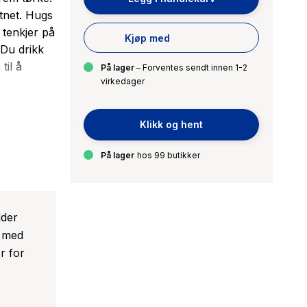
tnet. Hugs
 tenkjer på
Kjøp med
 Du drikk
til å
På lager
– Forventes sendt innen 1-2
virkedager
kje har:
Klikk og hent
gt.
øyser seg
På lager
hos 99 butikker
engande og
 om
åande
lder
s med
r for
m
ngen.