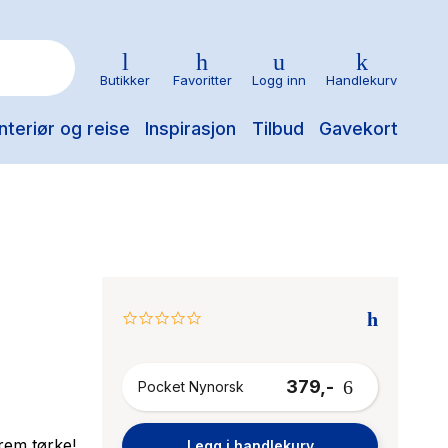
Butikker
Favoritter
Logg inn
Handlekurv
nteriør og reise
Inspirasjon
Tilbud
Gavekort
0.0
star
rating
379,-
Pocket Nynorsk
rem tørke!
Legg i handlekurv