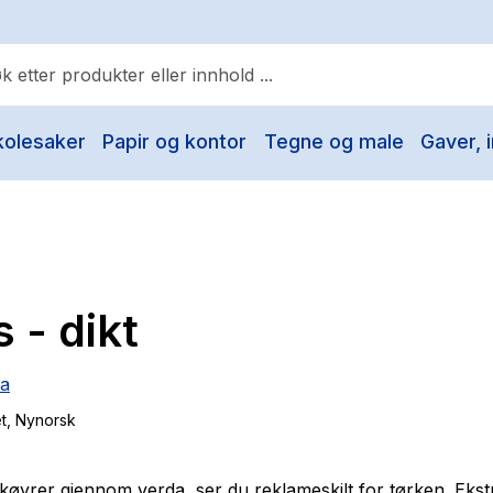
kolesaker
Papir og kontor
Tegne og male
Gaver, i
ulære søk
Pokemon
One piece
Fury Bound - Sable Sorensen
s - dikt
Yesteryear
Elizabeth Strout
va
Hitster
t
, Nynorsk
Hypopressiv trening
The Housemaid
øyrer gjennom verda, ser du reklameskilt for tørken. Ekst