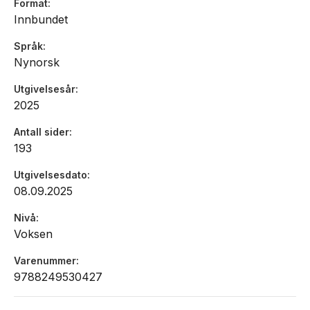
Format
spann. En så uregjerlig, gåtefull og vital roman er det
Innbundet
lenge siden jeg har hatt mellom hendene.»
- Anne Merethe K. Prinos, Aftenposten
Språk
Nynorsk
Utgivelsesår
2025
«Horror møter poesi i Leander Djønnes forrykende,
mytiske univers … det [er] en grandios vilje – og evne –
Antall sider
til å drive handling og språk ut i det ytterste, som gjør
193
dette til en helt spesiell roman … ‘Alt et’ er
Utgivelsesdato
handlingsdrevet og svært spennende … Djønne tar
08.09.2025
effektivt i bruk grep fra horrorsjangeren når vi mot
slutten får noen forrykende, nervepirrende scener …
Nivå
Språket er sanselig og visuelt … Leander Djønne har
Voksen
valgt forfatteridealer blant de ypperste, og gjør på
ingen måte skam på dem.»
Varenummer
- Espen Stueland, Klassekampen
9788249530427