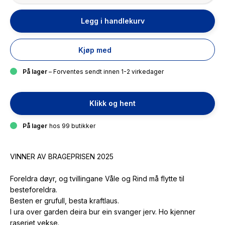
Legg i handlekurv
Kjøp med
På lager
– Forventes sendt innen 1-2 virkedager
Klikk og hent
På lager
hos 99 butikker
VINNER AV BRAGEPRISEN 2025
Foreldra døyr, og tvillingane Våle og Rind må flytte til
besteforeldra.
Besten er grufull, besta kraftlaus.
I ura over garden deira bur ein svanger jerv. Ho kjenner
raseriet vekse.