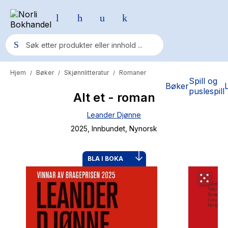
Hjem
Bøker
Skjønnlitteratur
Romaner
/
/
/
Populære søk
Spill og
Bøker
puslespill
Alt et - roman
Pokemon
Leander Djønne
One piece
2025
, Innbundet
, Nynorsk
Fury Bound - Sable Sorensen
Yesteryear
BLA I BOKA
Elizabeth Strout
Hitster
Hypopressiv trening