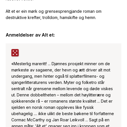
Alt et
er ein mørk og grensesprengjande roman om
destruktive krefter, trolldom, hamskifte og hemn.
Anmeldelser av
Alt et
:
«Mesterlig mareritt! ... Djønnes prosjekt minner om de
mørkeste av sagaene, der hevn og ætt driver alt mot
undergang, men hinter også til splatterfilmens- og
sjangerlitteraturens verden. Myter og folketro står
sentralt når grensene mellom levende og døde viskes
ut. Denne dobbeltheten – mellom det høylitterære og
sjokkerende rå – er romanens største kvalitet ... Det er
sjelden en norsk roman oppleves like fysisk
ubehagelig .... ikke ulikt de beste bøkene til forfatterne
Cormac McCarthy og Jan Roar Leikvoll ... Sagt på en
annen måte: 'Alt et' gnager seg inn i kroppen som et