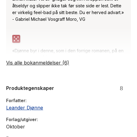
åtseldyr og slipper ikke tak før siste side er lest. Dette
er virkelig feel-bad på sitt beste. Du er herved advart.»
- Gabriel Michael Vosgraff Moro, VG
«Djønne byr i denne, som i den forrige romanen, på en
tur til helvete på første klasse … Djønne er rett og slett
Vis alle bokanmeldelser (6)
en strålende skildrer av norsk natur. Men så var det
dette mørke menneskesynet. Har vi å gjøre med en
form for naturlyrisk ‘black metal’? … Hvem hadde trodd
at groteske slektssagaer skrevet på litt gammeldags
Produktegenskaper
nynorsk var den nye sideren?»
- Knut Hoem, NRK
Forfatter
Leander Djønne
Forlag/utgiver
Oktober
«I en korthugd, rytmisk og poetisk stil pisker Djønne
handlingen fremover … ‘Alt et’ har egenart i bøtter og