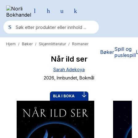
Hjem
Bøker
Skjønnlitteratur
Romaner
/
/
/
Populære søk
Spill og
Bøker
puslespill
Når ild ser
Pokemon
Sarah Adekoya
One piece
2026
, Innbundet
, Bokmål
Fury Bound - Sable Sorensen
Yesteryear
BLA I BOKA
Elizabeth Strout
Hitster
Hypopressiv trening