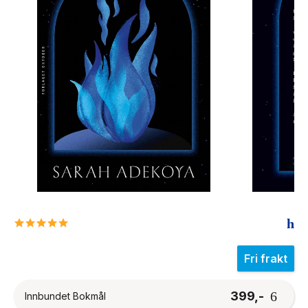
The Housemaid
5.0
star
rating
Fri frakt
399,-
Innbundet Bokmål