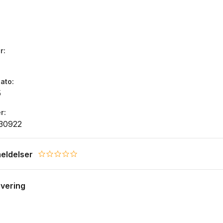
r
dato
5
r
30922
eldelser
0.0 star rating
evering