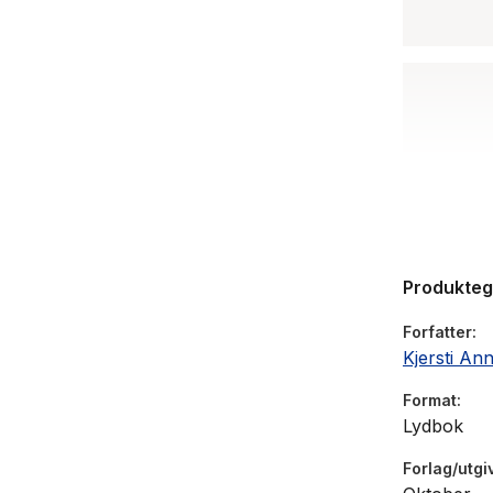
Produkte
Forfatter
Kjersti An
Format
Lydbok
Forlag/utgi