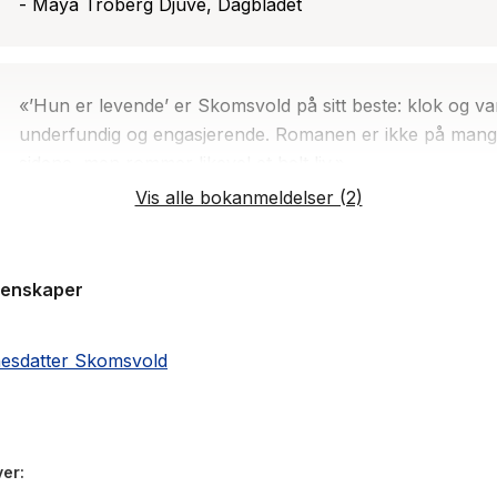
- Maya Troberg Djuve, Dagbladet
«’Hun er levende’ er Skomsvold på sitt beste: klok og v
underfundig og engasjerende. Romanen er ikke på man
sidene, men rommer likevel et helt liv.»
- Ellen Sofie Lauritsen, Dagens Næringsliv
Vis alle bokanmeldelser (2)
genskaper
nesdatter Skomsvold
ver