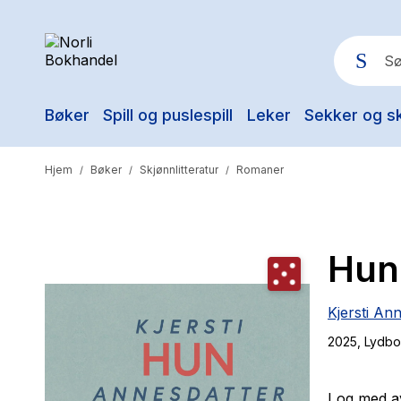
Bøker
Spill og puslespill
Leker
Sekker og s
Pop
Hjem
Bøker
Skjønnlitteratur
Romaner
/
/
/
Hun 
Kjersti An
2025
, Lydb
I og med a