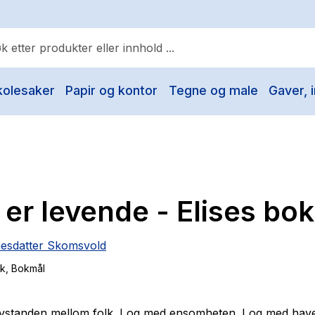
kolesaker
Papir og kontor
Tegne og male
Gaver, i
ulære søk
Pokemon
One piece
Fury Bound - Sable Sorensen
er levende - Elises bok
Yesteryear
Elizabeth Strout
nesdatter Skomsvold
Hitster
ok
, Bokmål
Hypopressiv trening
The Housemaid
vstanden mellom folk. I og med ensomheten. I og med have