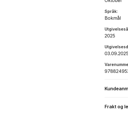
Oktober
Språk
Bokmål
Utgivelseså
2025
Utgivelses
03.09.202
Varenumme
97882495
Kundeanm
Frakt og l