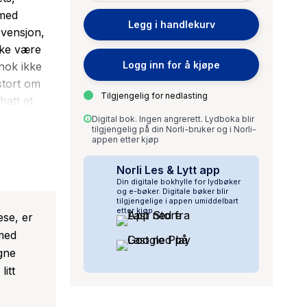
 med
Legg i handlekurv
vensjon,
ikke være
Logg inn for å kjøpe
nok ikke
stort om
Tilgjengelig for nedlasting
hatt et
nda holder
Digital bok. Ingen angrerett. Lydboka blir
tilgjengelig på din Norli-bruker og i Norli-
Skomsvold
appen etter kjøp
iver seg
ner hun på,
Norli Les & Lytt app
Din digitale bokhylle for lydbøker
nleder hun
og e-bøker. Digitale bøker blir
tilgjengelige i appen umiddelbart
Elise blir
etter kjøp.
ese, er
rn etter
med
 blir
gne
t livet?
itt
om