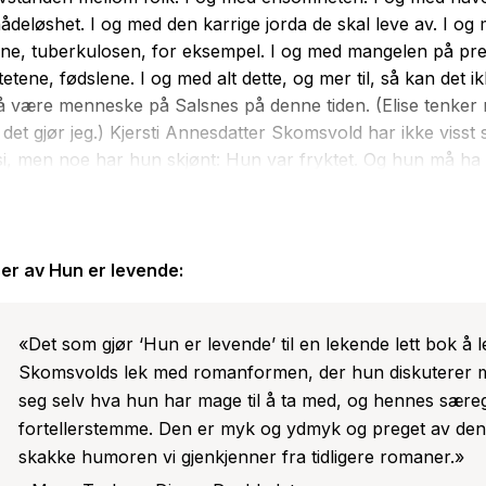
ådeløshet. I og med den karrige jorda de skal leve av. I og
e, tuberkulosen, for eksempel. I og med mangelen på pre
itetene, fødslene. I og med alt dette, og mer til, så kan det 
t å være menneske på Salsnes på denne tiden. (Elise tenker 
 det gjør jeg.) Kjersti Annesdatter Skomsvold har ikke visst 
i, men noe har hun skjønt: Hun var fryktet. Og hun må ha 
Så skjer det at Kjersti ligger våken om nettene. I den ene hå
gen sin. Den andre hånda har oldemor Elise grepet tak i. 
 dikte fram sin egen oldemor, som ble født i 1880. Hun skr
den, eller snarere vever fortiden inn i nåtiden. Det meste fin
er av
Hun er levende
:
 sant: Tolv år gammel mister Elise faren sin. Altfor ung in
til læreren sin, eller han innleder et forhold til henne, og da 
«Det som gjør ‘Hun er levende’ til en lekende lett bok å l
 år gammel, gifter de seg. I årene som kommer føder hun ba
Skomsvolds lek med romanformen, der hun diskuterer 
 barn, og hun må begrave mange av dem. Men selv om Elise
seg selv hva hun har mage til å ta med, og hennes sære
 en sint og bitter kvinne, må vel også hun en gang ha elske
fortellerstemme. Den er myk og ydmyk og preget av den l
ende. Elises bok er den første boka i en planlagt kvartett 
skakke humoren vi gjenkjenner fra tidligere romaner.»
ns formødre.