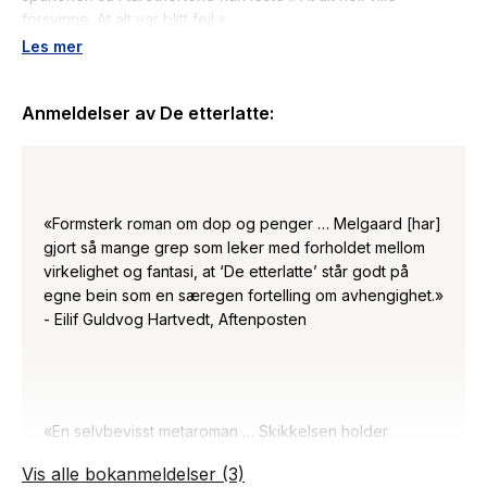
forsvinne. At alt var blitt feil.»
Rob Bo'Bel opplever at alt han tar i blir ødelagt. Han lever i
Les mer
en relasjon til Raoul, en manipulerende og svikefull mann. En
dag ringer de fra Dyrehospitalet og en fremmed stemme sier
Anmeldelser av
De etterlatte
:
at hunden til Rob er drept. Rob blir hjemsøkt av tankene på
hvem eller hva som har drept Nurket.
De etterlatte er en roman om avhengighet, forræderi, et jeg i
oppløsning, hallusinasjoner, evige kriser og tvangstanker, og
om kjærlighet.
«Formsterk roman om dop og penger … Melgaard [har]
gjort så mange grep som leker med forholdet mellom
virkelighet og fantasi, at ‘De etterlatte’ står godt på
egne bein som en særegen fortelling om avhengighet.»
- Eilif Guldvog Hartvedt, Aftenposten
«En selvbevisst metaroman … Skikkelsen holder
dommedag over sine prioriteringer innen så vel
Vis alle bokanmeldelser (3)
kunsten og rusmidlene som kjærligheten … Melgaards