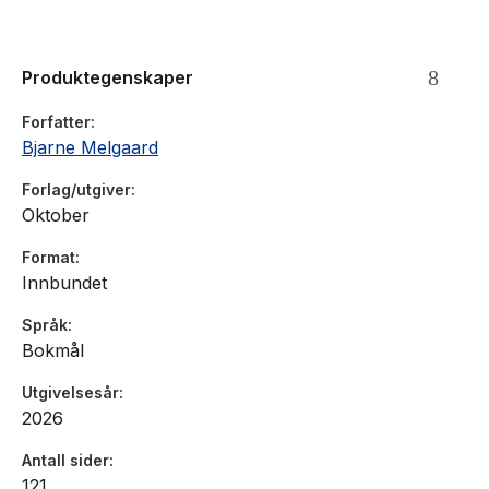
mørke er imidlertid slett ikke blottet for komikk.»
- Kåre Bulie, Klassekampen
Produktegenskaper
Forfatter
Bjarne Melgaard
«Brutalt om sex, drugs og vold … Melgaard påkaller
flere behørig mediedekte aspekter ved sin egen
Forlag/utgiver
karriere og livsførsel … Samtidig er det som om han,
Oktober
ved hjelp av slike nevnte metakommentarer og en mer
generell underliggjøring, ikke bare insisterer på
Format
romanens fiksjonalitet. Han peker også nese til alt som
Innbundet
har med kjente menneskers betroelser å gjøre»
- Leif Bull, Dagens Næringsliv
Språk
Bokmål
Utgivelsesår
2026
Antall sider
121