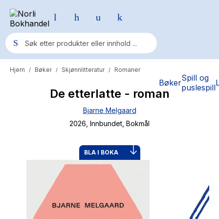
Hjem
Bøker
Skjønnlitteratur
Romaner
/
/
/
Populære søk
Spill og
Bøker
puslespill
De etterlatte - roman
Pokemon
Bjarne Melgaard
One piece
2026
, Innbundet
, Bokmål
Fury Bound - Sable Sorensen
Yesteryear
BLA I BOKA
Elizabeth Strout
Hitster
Hypopressiv trening