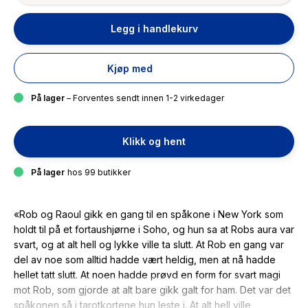
Legg i handlekurv
Kjøp med
På lager
– Forventes sendt innen 1-2 virkedager
Klikk og hent
På lager
hos 99 butikker
«Rob og Raoul gikk en gang til en spåkone i New York som
holdt til på et fortaushjørne i Soho, og hun sa at Robs aura var
svart, og at alt hell og lykke ville ta slutt. At Rob en gang var
del av noe som alltid hadde vært heldig, men at nå hadde
hellet tatt slutt. At noen hadde prøvd en form for svart magi
mot Rob, som gjorde at alt bare gikk galt for ham. Det var det
spåkonen så i tarotkortene hun leste i. At alt hell ville