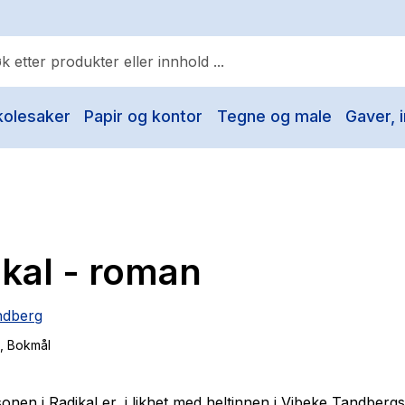
kolesaker
Papir og kontor
Tegne og male
Gaver, i
ulære søk
Pokemon
One piece
Fury Bound - Sable Sorensen
kal - roman
Yesteryear
Elizabeth Strout
ndberg
Hitster
, Bokmål
Hypopressiv trening
The Housemaid
onen i
Radikal
er, i likhet med heltinnen i Vibeke Tandbergs