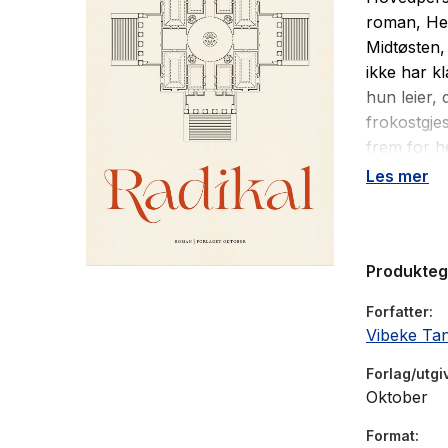
roman, Hes
Midtøsten,
ikke har k
hun leier,
frokostgje
frem for h
aktivitete
Les mer
gi mennesk
hun opphol
et fritt li
Produkte
frigjøring
Tandberg s
Forfatter
igjen av ku
Vibeke Ta
Forlag/utgi
Oktober
Format