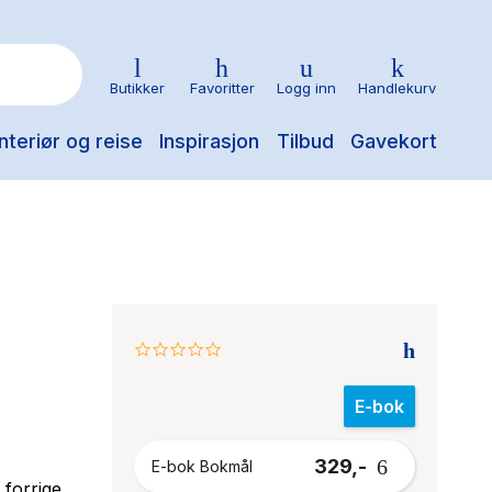
Butikker
Favoritter
Logg inn
Handlekurv
nteriør og reise
Inspirasjon
Tilbud
Gavekort
0.0
star
rating
E-bok
329,-
E-bok Bokmål
 forrige