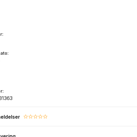
r
dato
6
r
31363
eldelser
0.0 star rating
evering