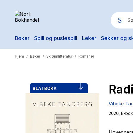
Bøker
Spill og puslespill
Leker
Sekker og s
Pop
Hjem
Bøker
Skjønnlitteratur
Romaner
/
/
/
Radi
BLA I BOKA
Vibeke Ta
2026
, E-bok
Hovedpers