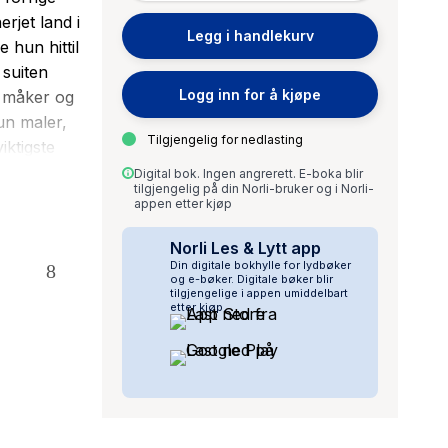
rjet land i
Legg i handlekurv
 hun hittil
 suiten
Logg inn for å kjøpe
g måker og
un maler,
Tilgjengelig for nedlasting
iktigste
nst som kan
Digital bok. Ingen angrerett. E-boka blir
tilgjengelig på din Norli-bruker og i Norli-
ken i byen
appen etter kjøp
kampene om
Norli Les & Lytt app
Din digitale bokhylle for lydbøker
 Vibeke
og e-bøker. Digitale bøker blir
tilgjengelige i appen umiddelbart
om blir
etter kjøp.