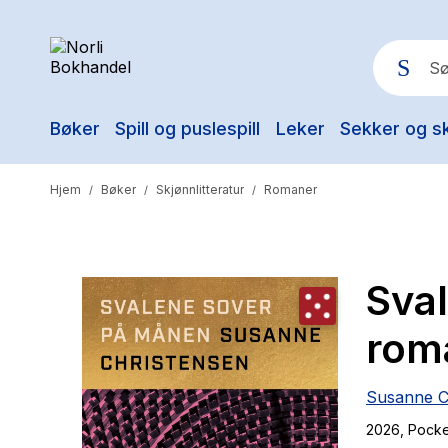
Bøker
Spill og puslespill
Leker
Sekker og s
Pop
Hjem
Bøker
Skjønnlitteratur
Romaner
/
/
/
Sva
rom
Susanne C
2026
, Pock