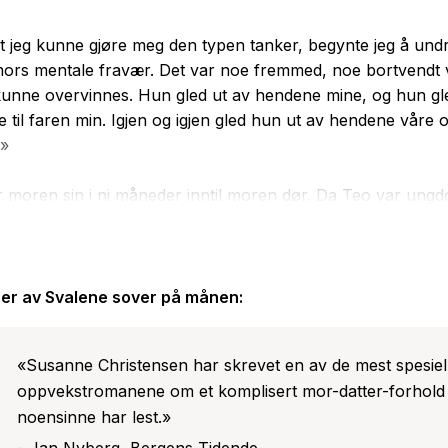
art jeg kunne gjøre meg den typen tanker, begynte jeg å un
mors mentale fravær. Det var noe fremmed, noe bortvendt
kunne overvinnes. Hun gled ut av hendene mine, og hun gl
 til faren min. Igjen og igjen gled hun ut av hendene våre 
.»
 moren sin i ni måneder inntil moren dør. Da Teo var ungd
spirere av futurismen til å flykte fra den omsorgsfulle, men
e moren. I løpet av pandemien, som tvinger menneskehet
 innser Teo at hun må lære seg å se på verden med et mikro
g etter nye fellesskap og vier seg til studier av ulike trekkf
er av
Svalene sover på månen
:
eksistenser.
«Susanne Christensen har skrevet en av de mest spesiel
ver på månen er Susanne Christensens skjønnlitterære de
oppvekstromanene om et komplisert mor-datter-forhold 
noensinne har lest.»