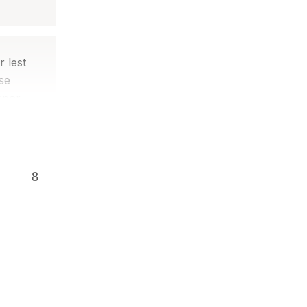
 lest
ese
 spor
blikk
pdage
rativ
komment