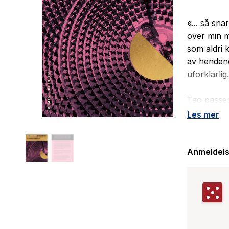
«... så sn
over min 
som aldri 
av hendene
uforklarlig
Teo passer
hun seg in
Les mer
omklamrend
isolasjon,
strekker se
Anmeldels
nomadiske 
Svalene so