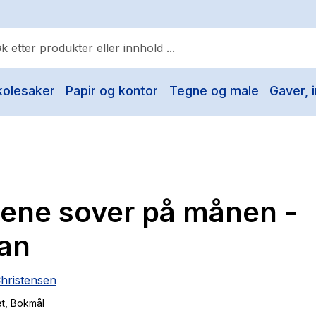
kolesaker
Papir og kontor
Tegne og male
Gaver, i
ulære søk
Pokemon
One piece
Fury Bound - Sable Sorensen
lene sover på månen -
Yesteryear
Elizabeth Strout
an
Hitster
hristensen
Hypopressiv trening
et
, Bokmål
The Housemaid