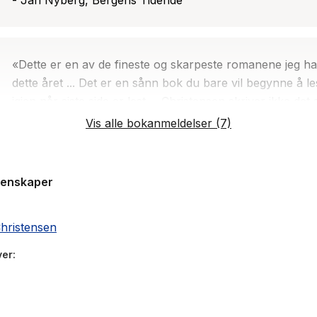
- Jan Nyberg, Bergens Tidende
«Dette er en av de fineste og skarpeste romanene jeg har
dette året ... Det er en sånn bok du bare vil begynne å l
igjen når siste side er lest ... Christensen skriver ikke det
sentimentalt. Hun beholder et intellektuelt og essayistisk 
Vis alle bokanmeldelser (7)
på de største og aller minste ting. Nydelig.»
- Anne Cathrine Straume, NRK
genskaper
«Romanen handler egentlig ikke om å nyansere eller op
hristensen
noe nytt om mor, men heller om å bruke døden som nar
ver
motor for fantasien og den litterære stilen. Det er kjær
– og vellykket»
- Eirik Riis Mossefinn, Morgenbladet