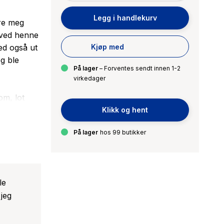
Legg i handlekurv
dre meg
 ved henne
ed også ut
Kjøp med
og ble
På lager
– Forventes sendt innen 1-2
virkedager
om, lot
Klikk og hent
en ut i
På lager
hos 99 butikker
blikk. Hun
ugler og
le
but.
jeg