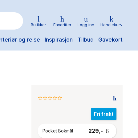
Butikker
Favoritter
Logg inn
Handlekurv
nteriør og reise
Inspirasjon
Tilbud
Gavekort
0.0
star
rating
Fri frakt
229,-
Pocket Bokmål