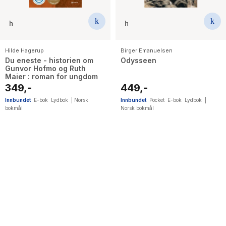
Hilde Hagerup
Birger Emanuelsen
Du eneste - historien om
Odysseen
Gunvor Hofmo og Ruth
Maier : roman for ungdom
349,-
449,-
Innbundet
E-bok
Lydbok
|
Norsk
Innbundet
Pocket
E-bok
Lydbok
|
bokmål
Norsk bokmål
2
results
have
been
found}