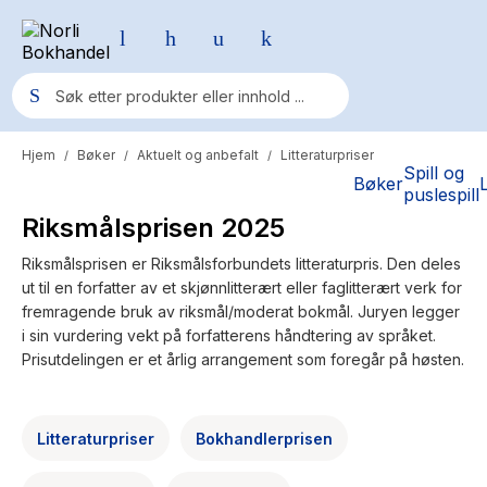
Hjem
Bøker
Aktuelt og anbefalt
Litteraturpriser
/
/
/
Populære søk
Spill og
Bøker
puslespill
Pokemon
Riksmålsprisen 2025
One piece
Riksmålsprisen er Riksmålsforbundets litteraturpris. Den deles
ut til en forfatter av et skjønnlitterært eller faglitterært verk for
Fury Bound - Sable Sorensen
fremragende bruk av riksmål/moderat bokmål. Juryen legger
Yesteryear
i sin vurdering vekt på forfatterens håndtering av språket.
Prisutdelingen er et årlig arrangement som foregår på høsten.
Elizabeth Strout
Hitster
Litteraturpriser
Bokhandlerprisen
Hypopressiv trening