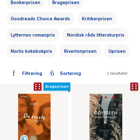
The Housemaid
Bookerprisen
Brageprisen
Goodreads Choice Awards
Kritikerprisen
Lytternes romanpris
Nordisk råds litteraturpris
Norlis kokebokpris
Rivertonprisen
Uprisen
Filtrering
Sortering
2 resultater
Brageprisen