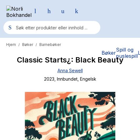
Hjem
Bøker
Barnebøker
/
/
Populære søk
Spill og
Bøker
puslespill
Classic Starts¿: Black Beauty
Pokemon
Anna Sewell
One piece
2023
, Innbundet
, Engelsk
Fury Bound - Sable Sorensen
Yesteryear
Elizabeth Strout
Hitster
Hypopressiv trening