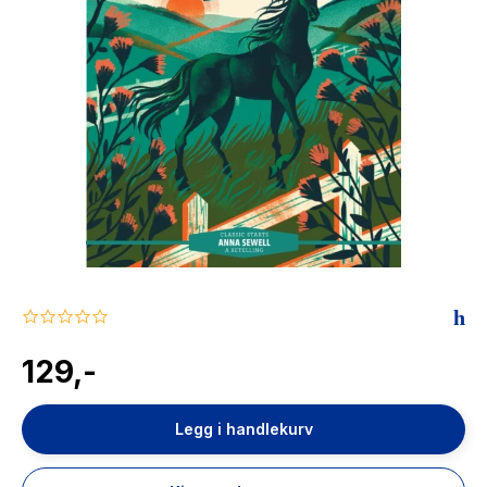
The Housemaid
0.0
star
rating
129,-
Legg i handlekurv