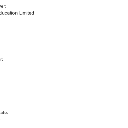
ver
ucation Limited
r
dato
0