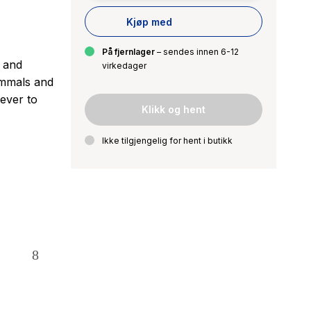
Kjøp med
På fjernlager
– sendes innen 6-12
s and
virkedager
mammals and
 ever to
Klikk og hent
Ikke tilgjengelig for hent i butikk