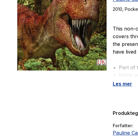
2010
, Pocke
This non-c
covers thr
the presen
have lived 
Part of
Helps y
Suitable
Les mer
Book ba
Phonics
Produkte
Forfatter
Pauline Ca