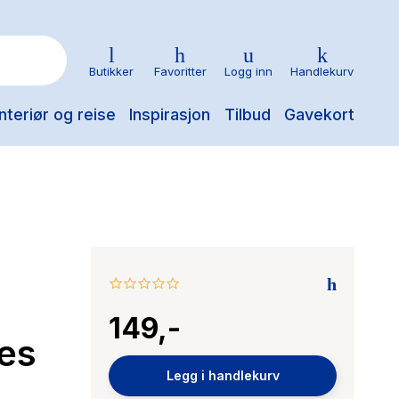
Butikker
Favoritter
Logg inn
Handlekurv
nteriør og reise
Inspirasjon
Tilbud
Gavekort
0.0
star
149,-
rating
es
Legg i handlekurv