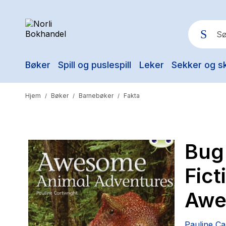
Bøker
Spill og puslespill
Leker
Sekker og s
Pop
Hjem
Bøker
Barnebøker
Fakta
/
/
/
Bug
Fict
Awe
Pauline Ca