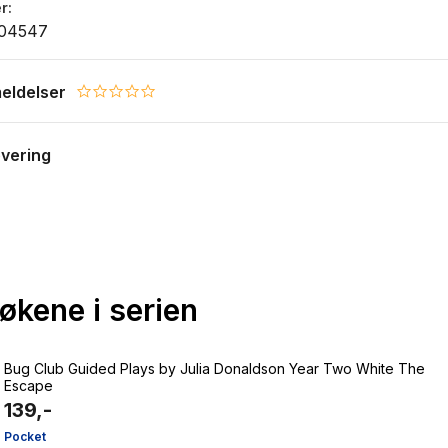
r
04547
eldelser
0.0 star rating
evering
bøkene i serien
Bug Club Guided Plays by Julia Donaldson Year Two White The
Escape
139,-
Pocket