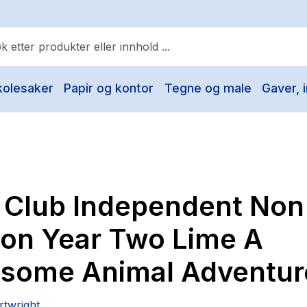
kolesaker
Papir og kontor
Tegne og male
Gaver, i
ulære søk
Pokemon
One piece
Fury Bound - Sable Sorensen
 Club Independent Non
Yesteryear
Elizabeth Strout
ion Year Two Lime A
Hitster
some Animal Adventur
Hypopressiv trening
The Housemaid
rtwright