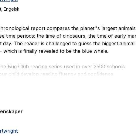
t
, Engelsk
hronological report compares the planet''s largest animal
ee time periods: the time of dinosaurs, the time of early 
t day. The reader is challenged to guess the biggest animal
- which is finally revealed to be the blue whale.
 the Bug Club reading series used in over 3500 schools
our child develop reading fluency and confidence
 for children age 6-7 (Year 2)
nd: Lime A
 phase: 6
genskaper
rtwright