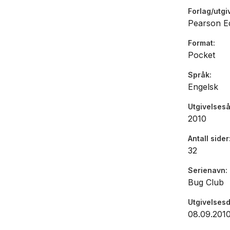
Forlag/utgi
Pearson Ed
Format
Pocket
Språk
Engelsk
Utgivelseså
2010
Antall sider
32
Serienavn
Bug Club
Utgivelses
08.09.201