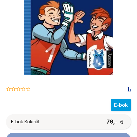
The Housemaid
0.0
star
rating
E-bok
79,-
E-bok Bokmål