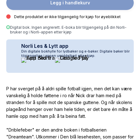
Legg i handlekurv
Dette produktet er ikke tilgjengelig for kjøp for øyeblikket
Digital bok. Ingen angrerett. E-boka blir tilgjengelig på din Norli-
bruker og i Norli-appen etter kjøp
Norli Les & Lytt app
Din digitale bokhylle for lydbøker og e-bøker. Digitale bøker blir
tilgjengelige i appen umiddelbart etter kjøp.
P har sverget på å aldri spille fotball igjen, men det kan være
vanskelig å holde føttene i ro når Nick drar ham med på
stranden for å spille mot de spanske guttene. Og når skolens
plageånd henger over ham hele tiden, er det bare én måte å
hamle opp med ham på: å ta beina fatt.
"Driblefeber" er den andre boken i fotballserien
"Dreamteam". Utkommer i Den blå lesehesten, som passer for