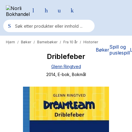
Hjem
Bøker
Barnebøker
Fra 10 år
Historier
/
/
/
/
Populære søk
Spill og
Bøker
puslespill
Driblefeber
Pokemon
Glenn Ringtved
One piece
2014
, E-bok
, Bokmål
Fury Bound - Sable Sorensen
Yesteryear
Elizabeth Strout
Hitster
Hypopressiv trening