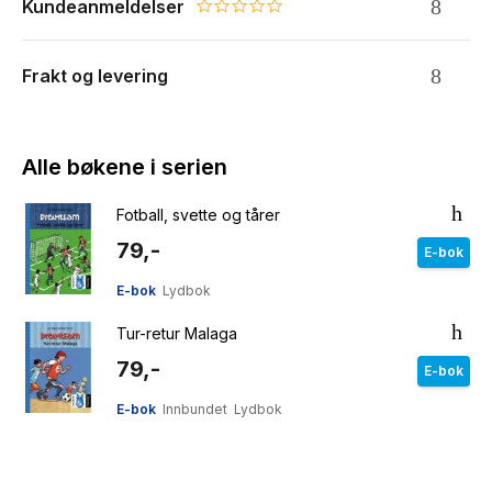
Kundeanmeldelser
0.0 star rating
Frakt og levering
Alle bøkene i serien
Fotball, svette og tårer
79,-
E-bok
E-bok
Lydbok
Tur-retur Malaga
79,-
E-bok
E-bok
Innbundet
Lydbok