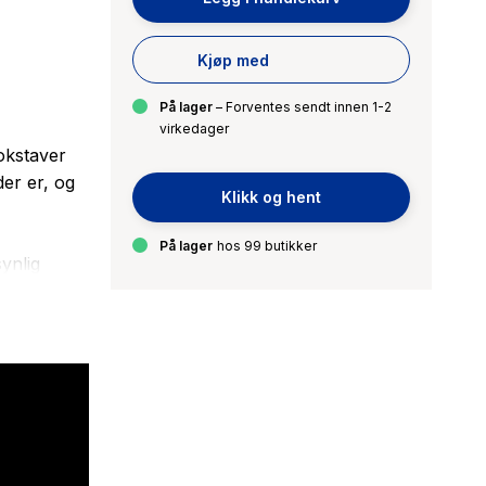
Kjøp med
På lager
– Forventes sendt innen 1-2
virkedager
okstaver
er er, og
Klikk og hent
På lager
hos 99 butikker
ynlig
ter, skjule
t usynlige.
yr, Du får
heter. Du
ret krigens
g beskjed
g langt nok