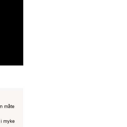
 25
gjemt
 kodene
en måte
 i myke