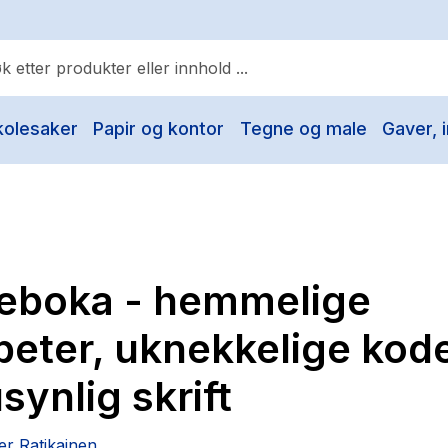
kolesaker
Papir og kontor
Tegne og male
Gaver, i
ulære søk
Pokemon
One piece
Fury Bound - Sable Sorensen
eboka - hemmelige
Yesteryear
Elizabeth Strout
beter, uknekkelige kod
Hitster
synlig skrift
Hypopressiv trening
The Housemaid
r Ratikainen