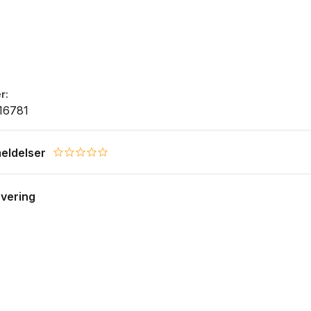
r
16781
eldelser
0.0 star rating
evering