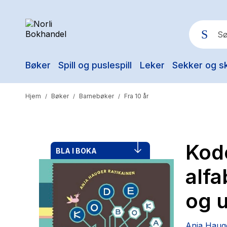
Bøker
Spill og puslespill
Leker
Sekker og s
Pop
Hjem
Bøker
Barnebøker
Fra 10 år
/
/
/
Kod
BLA I BOKA
alfa
og u
Anja Hauge