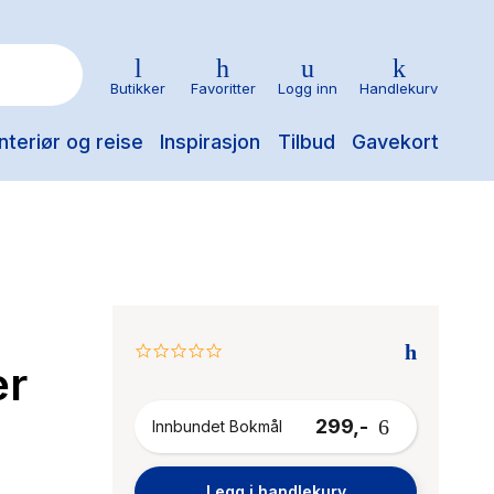
Butikker
Favoritter
Logg inn
Handlekurv
nteriør og reise
Inspirasjon
Tilbud
Gavekort
0.0
er
star
rating
299,-
Innbundet Bokmål
Legg i handlekurv