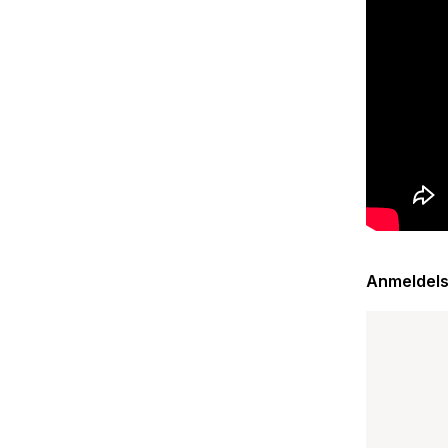
til å skjule
Men, dette
forskjellig
skatter. B
forteller h
Anmeldels