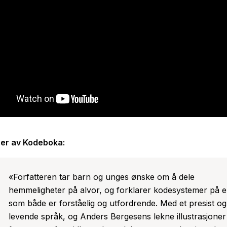
 den.
 er ikke bare en bok, det er også en skattejakt! På mer enn
e steder, fra Hammerfest i nord til Kristiansand i sør, er det 
oka inneholder et hefte med koder du kan løse, og hver av
vor en av skattene befinner seg. Lykke til!
er av
Kodeboka
:
«Forfatteren tar barn og unges ønske om å dele
hemmeligheter på alvor, og forklarer kodesystemer på 
som både er forståelig og utfordrende. Med et presist og
levende språk, og Anders Bergesens lekne illustrasjoner