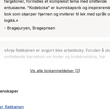
fargetoner, formidles et komplekst tema med smittende
entusiasme. "Kodeboka" er kunnskapsrik og inspirerend
bok som skjerper hjernen og inviterer til lek med språk 
logikk.»
- Bragejuryen, Brageprisen
«Anja Ratikainen er avgjort ikke arbeidssky. Foruten å sk
omfattende barnebok om koder og kodeknekking, har
debutanten reist Norge på kryss, langs og tvers. Rundt
i landet har hun gjemt i alt 27 skatter: krukker med
Vis alle bokanmeldelser (2)
spesialproduserte mynter for lesere av Kodeboka. Altså
ideen er god!»
- Frida Skatvik, Barnebokkritikk
genskaper
r Ratikainen