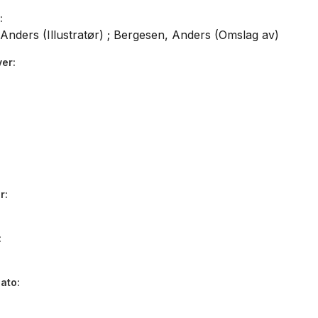
Anders (Illustratør) ; Bergesen, Anders (Omslag av)
ver
r
dato