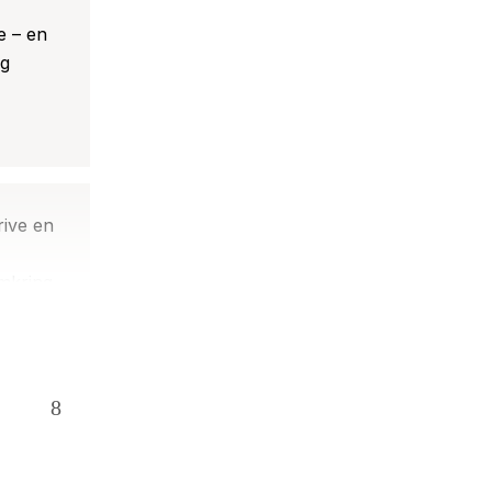
e – en
og
rive en
omkring
, denne