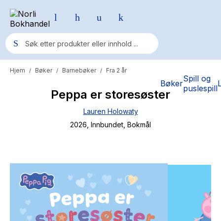
Hjem
Bøker
Barnebøker
Fra 2 år
/
/
/
Populære søk
Spill og
Bøker
puslespill
Peppa er storesøster
Pokemon
Lauren Holowaty
One piece
2026
, Innbundet
, Bokmål
Fury Bound - Sable Sorensen
Yesteryear
Elizabeth Strout
Hitster
Hypopressiv trening