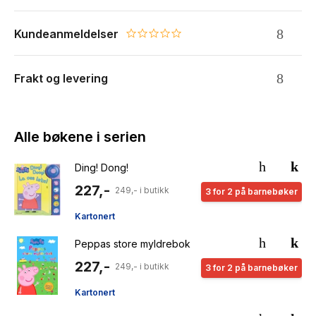
Kundeanmeldelser
0.0 star rating
Frakt og levering
Alle bøkene i serien
Ding! Dong!
227,-
249,- i butikk
3 for 2 på barnebøker
Kartonert
Peppas store myldrebok
227,-
249,- i butikk
3 for 2 på barnebøker
Kartonert