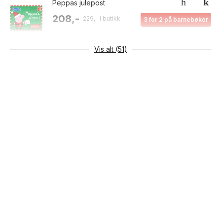
Peppas julepost
208,-
229,- i butikk
3 for 2 på barnebøker
Innbundet
Vis alt (51)