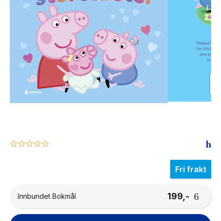
The Housemaid
0.0
star
rating
Fri frakt
199,-
Innbundet Bokmål