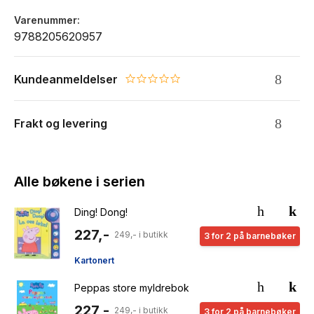
Varenummer
9788205620957
Kundeanmeldelser
0.0 star rating
Frakt og levering
Alle bøkene i serien
Ding! Dong!
227,-
249,- i butikk
3 for 2 på barnebøker
Kartonert
Peppas store myldrebok
227,-
249,- i butikk
3 for 2 på barnebøker