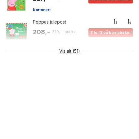
Kartonert
Peppas julepost
208,-
229,- i butikk
3 for 2 på barnebøker
Innbundet
Vis alt (51)