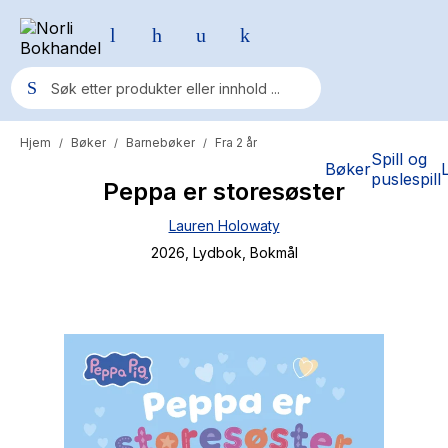
Hjem
Bøker
Barnebøker
Fra 2 år
/
/
/
Populære søk
Spill og
Bøker
puslespill
Peppa er storesøster
Pokemon
Lauren Holowaty
One piece
2026
, Lydbok
, Bokmål
Fury Bound - Sable Sorensen
Yesteryear
Elizabeth Strout
Hitster
Hypopressiv trening