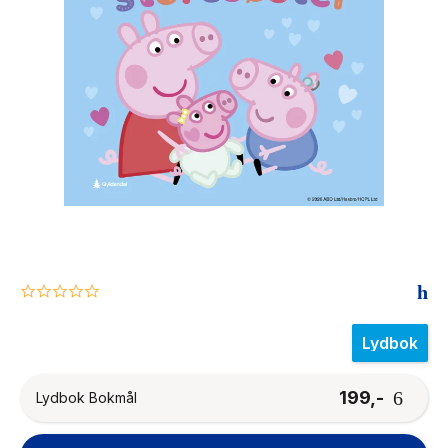
The Housemaid
0.0
star
rating
Lydbok
199,-
Lydbok Bokmål