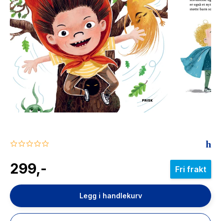
The Housemaid
0.0
star
rating
299,-
Fri frakt
Legg i handlekurv