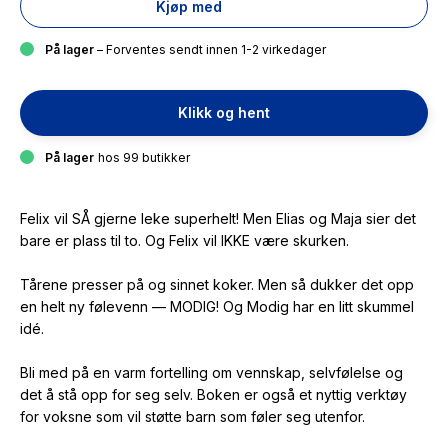
Kjøp med
På lager
– Forventes sendt innen 1-2 virkedager
Klikk og hent
På lager
hos 99 butikker
Felix vil SÅ gjerne leke superhelt! Men Elias og Maja sier det
bare er plass til to. Og Felix vil IKKE være skurken.
Tårene presser på og sinnet koker. Men så dukker det opp
en helt ny følevenn — MODIG! Og Modig har en litt skummel
idé.
Bli med på en varm fortelling om vennskap, selvfølelse og
det å stå opp for seg selv. Boken er også et nyttig verktøy
for voksne som vil støtte barn som føler seg utenfor.