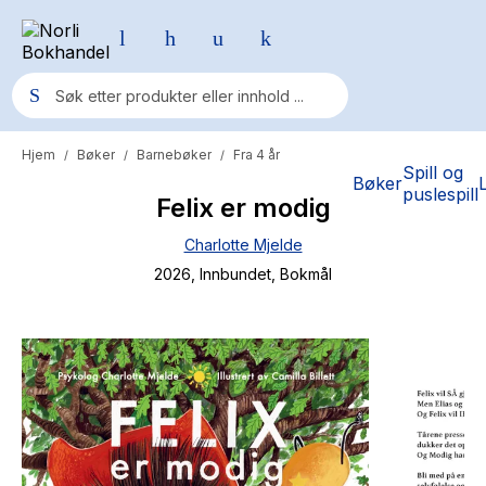
Hjem
Bøker
Barnebøker
Fra 4 år
/
/
/
Populære søk
Spill og
Bøker
puslespill
Felix er modig
Pokemon
Charlotte Mjelde
One piece
2026
, Innbundet
, Bokmål
Fury Bound - Sable Sorensen
Yesteryear
Elizabeth Strout
Hitster
Hypopressiv trening