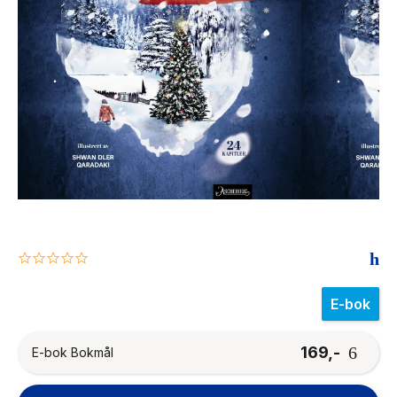
The Housemaid
0.0
star
rating
E-bok
169,-
E-bok Bokmål