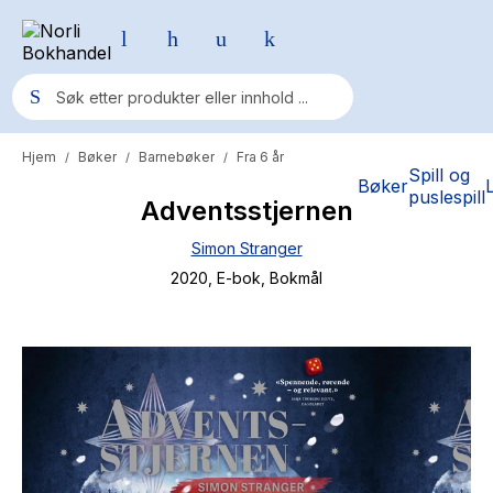
Hjem
Bøker
Barnebøker
Fra 6 år
/
/
/
Populære søk
Spill og
Bøker
puslespill
Adventsstjernen
Pokemon
Simon Stranger
One piece
2020
, E-bok
, Bokmål
Fury Bound - Sable Sorensen
Yesteryear
Elizabeth Strout
Hitster
Hypopressiv trening