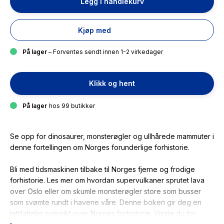
Legg i handlekurv
Kjøp med
På lager
– Forventes sendt innen 1-2 virkedager
Klikk og hent
På lager
hos 99 butikker
Se opp for dinosaurer, monsterøgler og ullhårede mammuter i
denne fortellingen om Norges forunderlige forhistorie.
Bli med tidsmaskinen tilbake til Norges fjerne og frodige
forhistorie. Les mer om hvordan supervulkaner sprutet lava
over Oslo eller om skumle monsterøgler store som busser
som svømte rundt i havene våre. Denne boken gir deg en
lettfattelig oversikt over Norges forhistorie. Visste du for