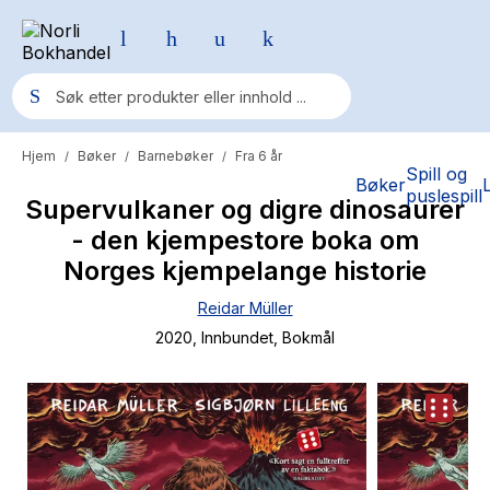
Hjem
Bøker
Barnebøker
Fra 6 år
/
/
/
Populære søk
Spill og
Bøker
puslespill
Supervulkaner og digre dinosaurer
Pokemon
- den kjempestore boka om
One piece
Norges kjempelange historie
Fury Bound - Sable Sorensen
Reidar Müller
Yesteryear
2020
, Innbundet
, Bokmål
Elizabeth Strout
Hitster
Hypopressiv trening