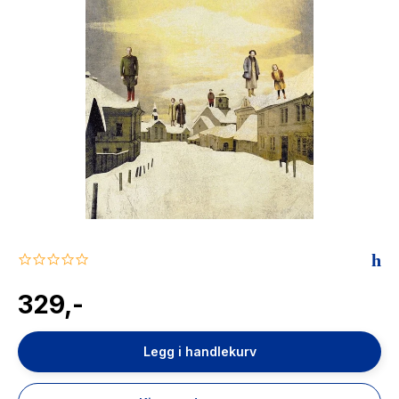
The Housemaid
0.0
star
rating
329,-
Legg i handlekurv