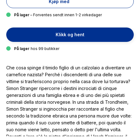
Kjøp med
På lager
– Forventes sendt innen 1-2 virkedager
Klikk og hent
På lager
hos 99 butikker
Che cosa spinge il timido figlio di un calzolaio a diventare un
carnefice nazista? Perché i discendenti di una delle sue
vittime si trasferiscono proprio nella casa dove lui torturava?
Simon Stranger ripercorre i destini incrociati di cinque
generazioni di una famiglia ebrea e di uno dei più spietati
criminali della storia norvegese. In una strada di Trondheim,
Simon Stranger si inginocchia per raccontare al figlio che
secondo la tradizione ebraica una persona muore due volte:
prima quando il suo cuore smette di battere, poi quando il
suo nome viene letto, pensato o detto per l'ultima volta.
Davanti a loro c'é la pietra d'inciampo di Hirsch Komissar, il