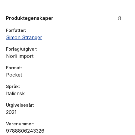
trisnonno del ragazzo che nel 1942 fu deportato e
assassinato dai nazisti.
Produktegenskaper
Forfatter
Simon Stranger
Forlag/utgiver
Norli import
Format
Pocket
Språk
Italiensk
Utgivelsesår
2021
Varenummer
9788806243326