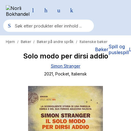
Hjem
Bøker
Bøker på andre språk
Italienske bøker
/
/
/
Populære søk
Spill og
Bøker
puslespill
Solo modo per dirsi addio
Pokemon
Simon Stranger
One piece
2021
, Pocket
, Italiensk
Fury Bound - Sable Sorensen
Yesteryear
Elizabeth Strout
Hitster
Hypopressiv trening