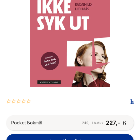
The Housemaid
0.0
star
rating
227,-
Pocket Bokmål
249,- i butikk