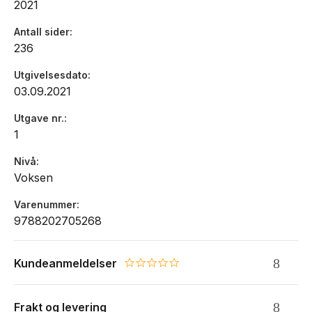
2021
- Susanne Kaluzas Instagram
Antall sider
236
Utgivelsesdato
«Boka er humoristisk, vond og opplysende om hvordan
03.09.2021
det er å leve med en usynlig sykdom.» «Takk for
myteknusende og god lesning.»
Utgave nr.
- Susanne Kaluzas Instagram
1
Nivå
Voksen
«Boka er humoristisk, vond og opplysende om hvordan
Varenummer
det er å leve med en usynlig sykdom.» «Takk for
9788202705268
myteknusende og god lesning.»
- Susanne Kaluzas Instagram
Kundeanmeldelser
0.0 star rating
Frakt og levering