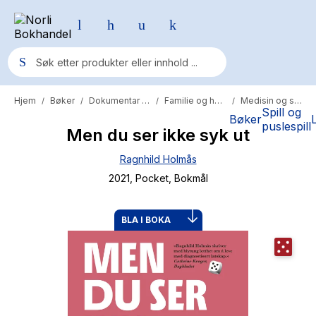
Hjem
Bøker
Dokumentar og fakta
Familie og helse
Medisin og sykdom
/
/
/
/
Populære søk
Spill og
Bøker
puslespill
Men du ser ikke syk ut
Pokemon
Ragnhild Holmås
One piece
2021
, Pocket
, Bokmål
Fury Bound - Sable Sorensen
Yesteryear
BLA I BOKA
Elizabeth Strout
Hitster
Hypopressiv trening