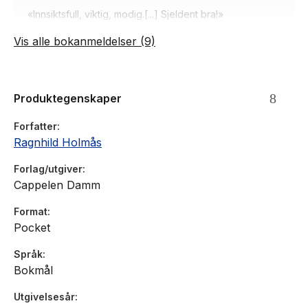
«Innsiktsfull, viktig, modig.[...] Sjeldent bra!»
- Deichman anbefaler
Vis alle bokanmeldelser (9)
Produktegenskaper
«Innsiktsfull, viktig, modig.[…] Sjeldent bra!»
- Deichman anbefaler
Forfatter
Ragnhild Holmås
Forlag/utgiver
Cappelen Damm
«Innsiktsfull, viktig, modig.[…] Sjeldent bra!»
- Deichman anbefaler
Format
Pocket
Språk
Bokmål
«Boka er humoristisk, vond og opplysende om hvordan
det er å leve med en usynlig sykdom.»«Takk for
Utgivelsesår
myteknusende og god lesning.»