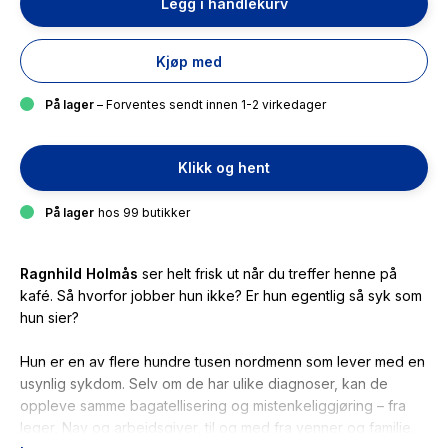
Legg i handlekurv
Kjøp med
På lager
– Forventes sendt innen 1-2 virkedager
Klikk og hent
På lager
hos 99 butikker
Ragnhild Holmås
ser helt frisk ut når du treffer henne på
kafé. Så hvorfor jobber hun ikke? Er hun egentlig så syk som
hun sier?
Hun er en av flere hundre tusen nordmenn som lever med en
usynlig sykdom. Selv om de har ulike diagnoser, kan de
oppleve samme bagatellisering og mistenkeliggjøring – fra
leger, Nav og arbeidsgiver, til og med fra venner og familie.