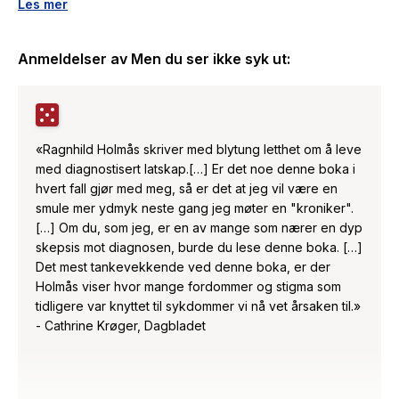
De får høre at de må skjerpe seg. Slutte å syte. Bare tenke
Les mer
positivt.
Anmeldelser av
Men du ser ikke syk ut
:
I boken
Men du ser ikke syk ut
utfordrer Holmås denne
mistenkeliggjøringen. Hun inviterer leseren med bak
kulissene til en person som later som om hun er frisk i frykt
for å bli mistenkt for å late som om hun er syk.
«Ragnhild Holmås skriver med blytung letthet om å leve
Hennes historie om skjuling, skam og selvbedrag flettes
med diagnostisert latskap.[…] Er det noe denne boka i
sammen med korte essays og kreative elementer til en
hvert fall gjør med meg, så er det at jeg vil være en
sjarmerende, men samfunnskritisk bok. Med humor og
smule mer ydmyk neste gang jeg møter en "kroniker".
lekenhet utforsker hun hvor fordommene kommer fra,
[…] Om du, som jeg, er en av mange som nærer en dyp
hvorfor kunnskapshullet om sykdommer som rammer flest
skepsis mot diagnosen, burde du lese denne boka. […]
kvinner er så stort, og hvorfor i alle dager folk prøver å
Det mest tankevekkende ved denne boka, er der
kurere henne med yoga og rare juicer.
Holmås viser hvor mange fordommer og stigma som
tidligere var knyttet til sykdommer vi nå vet årsaken til.»
Med forord av Anne-Kat. Hærland.
- Cathrine Krøger, Dagbladet