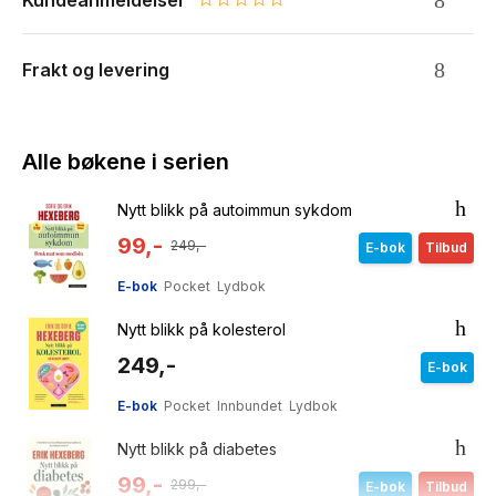
Kundeanmeldelser
0.0 star rating
Frakt og levering
Alle bøkene i serien
Nytt blikk på autoimmun sykdom
99,-
249,-
E-bok
Tilbud
E-bok
Pocket
Lydbok
Nytt blikk på kolesterol
249,-
E-bok
E-bok
Pocket
Innbundet
Lydbok
Nytt blikk på diabetes
99,-
299,-
E-bok
Tilbud