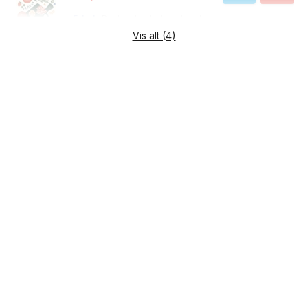
E-bok
Pocket
Lydbok
Innbundet
Vis alt (4)