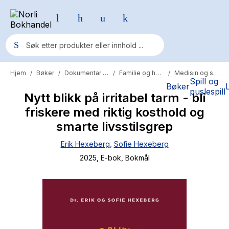
Hjem
Bøker
Dokumentar og fakta
Familie og helse
Medisin og sykdom
/
/
/
/
Populære søk
Spill og
Bøker
puslespill
Nytt blikk på irritabel tarm - bli
Pokemon
friskere med riktig kosthold og
One piece
smarte livsstilsgrep
Fury Bound - Sable Sorensen
Erik Hexeberg
,
Sofie Hexeberg
Yesteryear
2025
, E-bok
, Bokmål
Elizabeth Strout
Hitster
Hypopressiv trening