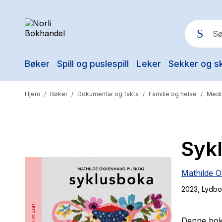
Bøker
Spill og puslespill
Leker
Sekker og s
Pop
Hjem
Bøker
Dokumentar og fakta
Familie og helse
Medi
/
/
/
/
Syk
Mathilde 
2023
, Lydb
Denne boka