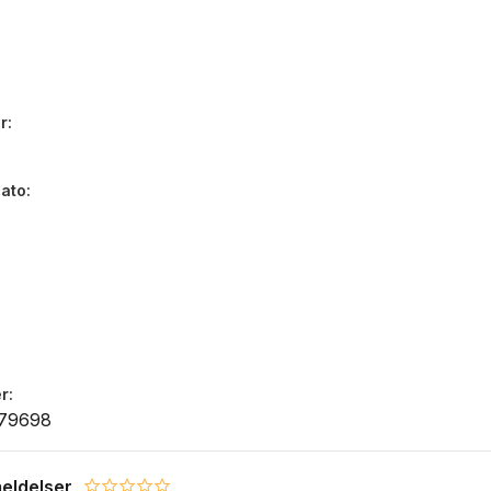
r
dato
r
79698
eldelser