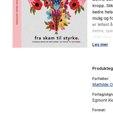
kropp. Slik
bedre helse
mulig og f
er lettest 
bedre, spe
vitale teg
puls. Like
Les mer
blitt sett
helt forsk
Hos kvinne
Produkte
måned, i ti
overvekt a
Forfatter
takt med m
Mathilde 
redskapene 
Forlag/utgi
Egmont Ki
Format