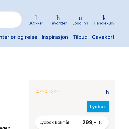
Butikker
Favoritter
Logg inn
Handlekurv
nteriør og reise
Inspirasjon
Tilbud
Gavekort
0.0
star
rating
Lydbok
299,-
Lydbok Bokmål
 egen