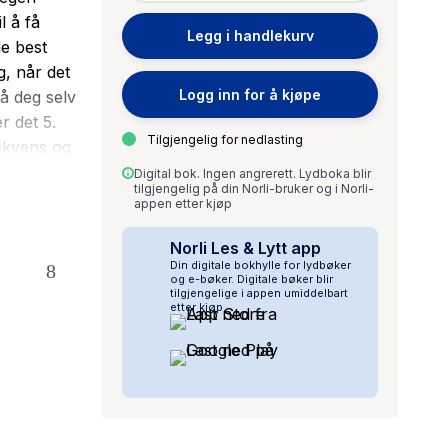
l å få
Legg i handlekurv
le best
g, når det
Logg inn for å kjøpe
tå deg selv
r det 5.
Tilgjengelig for nedlasting
ekvens og
Kvinner har
Digital bok. Ingen angrerett. Lydboka blir
tilgjengelig på din Norli-bruker og i Norli-
 biologisk
appen etter kjøp
jellig vis.
hver
Norli Les & Lytt app
Din digitale bokhylle for lydbøker
 er en
og e-bøker. Digitale bøker blir
tilgjengelige i appen umiddelbart
er lever i
etter kjøp.
Her har du
bedre liv.