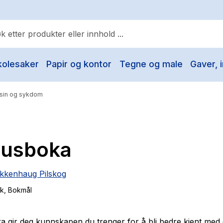
kolesaker
Papir og kontor
Tegne og male
Gaver, i
ulære søk
Pokemon
sin og sykdom
One piece
Fury Bound - Sable Sorensen
lusboka
Yesteryear
Elizabeth Strout
Okkenhaug Pilskog
Hitster
ok
, Bokmål
Hypopressiv trening
The Housemaid
 gir deg kunnskapen du trenger for å bli bedre kjent med