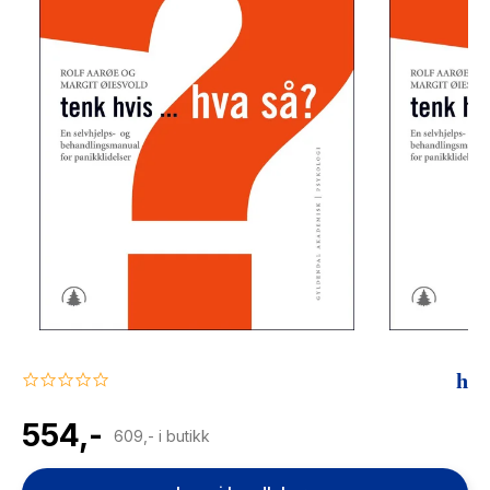
The Housemaid
0.0
star
rating
554,-
609,- i butikk