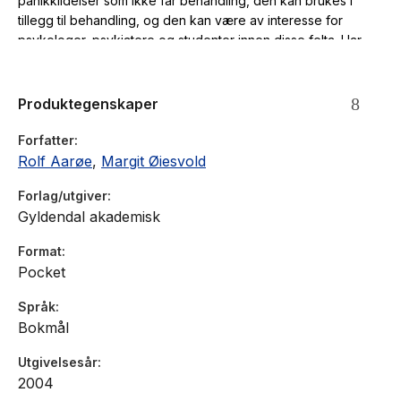
panikklidelser som ikke får behandling, den kan brukes i
tillegg til behandling, og den kan være av interesse for
psykologer, psykiatere og studenter innen disse felta. Har
litteraturliste.
Produktegenskaper
Forfatter
Rolf Aarøe
,
Margit Øiesvold
Forlag/utgiver
Gyldendal akademisk
Format
Pocket
Språk
Bokmål
Utgivelsesår
2004