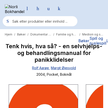
Hjem
Bøker
Dokumentar og fakta
Familie og helse
Medisin og sykdom
/
/
/
/
Populære søk
Spill og
Bøker
puslespill
Tenk hvis, hva så? - en selvhjelps-
Pokemon
og behandlingsmanual for
One piece
panikklidelser
Fury Bound - Sable Sorensen
Rolf Aarøe
,
Margit Øiesvold
Yesteryear
2004
, Pocket
, Bokmål
Elizabeth Strout
Hitster
Hypopressiv trening